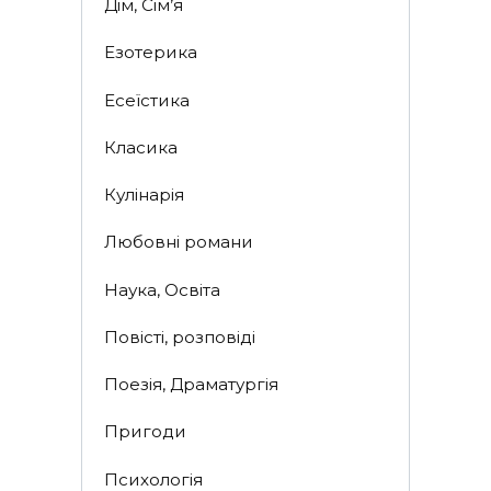
Дім, Сім’я
Езотерика
Есеїстика
Класика
Кулінарія
Любовні романи
Наука, Освіта
Повісті, розповіді
Поезія, Драматургія
Пригоди
Психологія