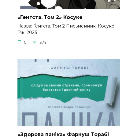
«Ґенґста. Том 2» Косуке
Назва: Ґенґста. Том 2 Письменник: Косуке
Рік: 2025
0
374
«Здорова паніка» Фарнуш Торабі