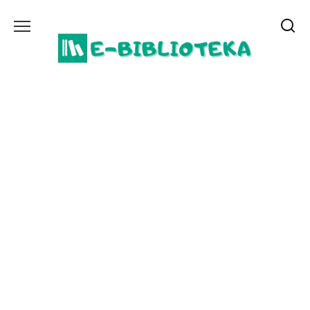
Перейти
до
вмісту