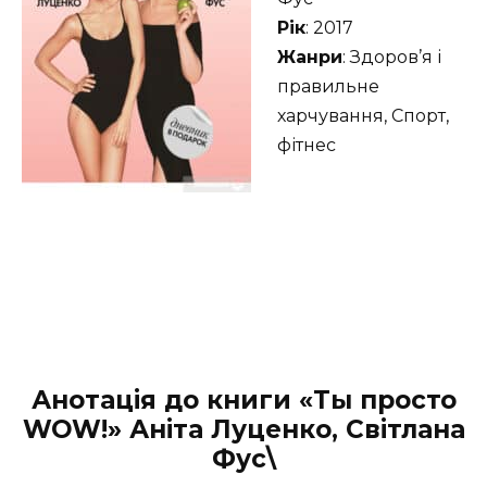
Рік
: 2017
Жанри
: Здоров’я і
правильне
харчування, Спорт,
фітнес
Анотація до книги «Ты просто
WOW!» Аніта Луценко, Світлана
Фус\