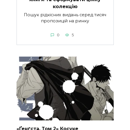
колекцію
Пошук рідкісних видань серед тисяч
пропозицій на ринку
0
5
«Ґенґста. Том 2» Косуке