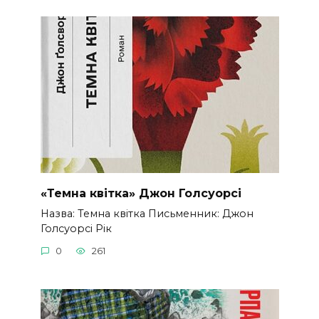
«Темна квітка» Джон Голсуорсі
Назва: Темна квітка Письменник: Джон
Голсуорсі Рік
0
261