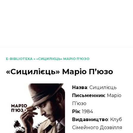
E-BIBLIOTEKA
»
«СИЦИЛІЄЦЬ» МАРІО П’ЮЗО
«Сицилієць» Маріо П’юзо
Назва
: Сицилієць
Письменник
: Маріо
П’юзо
Рік
: 1984
Видавництво
: Клуб
Сімейного Дозвілля