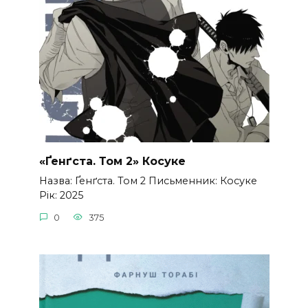
«Ґенґста. Том 2» Косуке
Назва: Ґенґста. Том 2 Письменник: Косуке
Рік: 2025
0
375