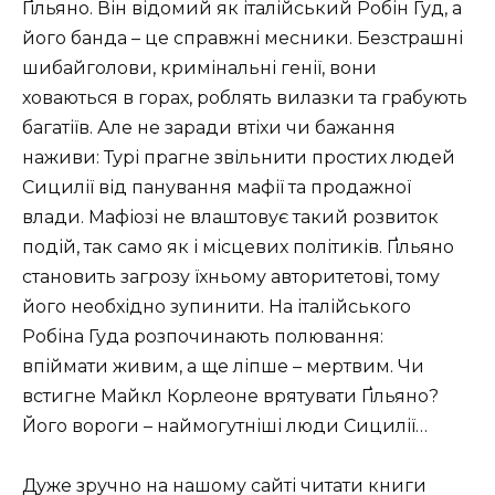
Ґільяно. Він відомий як італійський Робін Гуд, а
його банда – це справжні месники. Безстрашні
шибайголови, кримінальні генії, вони
ховаються в горах, роблять вилазки та грабують
багатіїв. Але не заради втіхи чи бажання
наживи: Турі прагне звільнити простих людей
Сицилії від панування мафії та продажної
влади. Мафіозі не влаштовує такий розвиток
подій, так само як і місцевих політиків. Ґільяно
становить загрозу їхньому авторитетові, тому
його необхідно зупинити. На італійського
Робіна Гуда розпочинають полювання:
впіймати живим, а ще ліпше – мертвим. Чи
встигне Майкл Корлеоне врятувати Ґільяно?
Його вороги – наймогутніші люди Сицилії…
Дуже зручно на нашому сайті читати книги