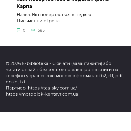
Карпа
Назва: Він повертається в неділю
Письменник: Ірена
0
585
© 2026 E-biblioteka - Скачати (завантажити) або
читати онлайн безкоштовно електронні книги на
телефон українською мовою в форматах fb2, rtf, pdf,
epub, txt.
Партнер:
https://tea-sky.com.ua/
https://motoblok-kentavr.com.ua