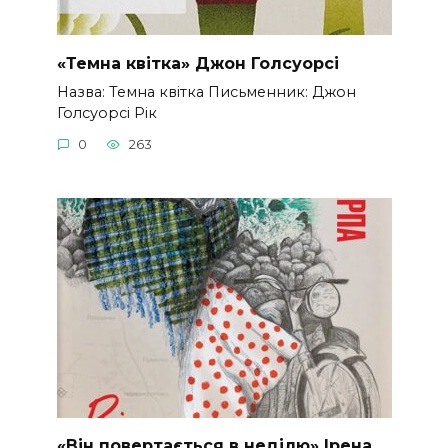
«Темна квітка» Джон Голсуорсі
Назва: Темна квітка Письменник: Джон
Голсуорсі Рік
0
263
«Він повертається в неділю» Ірена