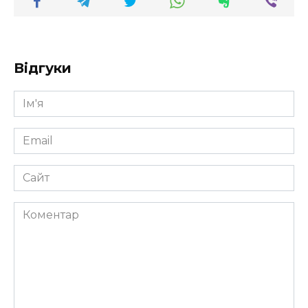
Відгуки
Ім'я
*
Email
*
Сайт
Коментар