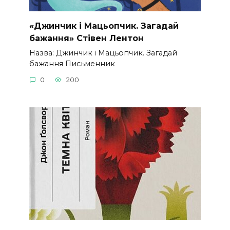
«Джинчик і Мацьопчик. Загадай
бажання» Стівен Лентон
Назва: Джинчик і Мацьопчик. Загадай
бажання Письменник
0
200