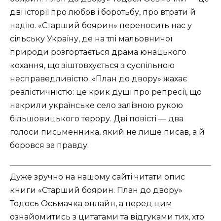
дві історії про любов і боротьбу, про втрати й
надію. «Старший боярин» переносить нас у
сільську Україну, де на тлі мальовничої
природи розгортається драма юнацького
кохання, що зіштовхується з суспільною
несправедливістю. «План до двору» жахає
реалістичністю: це крик душі про репресії, що
накрили українське село залізною рукою
більшовицького терору. Дві повісті — два
голоси письменника, який не лише писав, а й
боровся за правду.
Дуже зручно на нашому сайті читати опис
книги «Старший боярин. План до двору»
Тодось Осьмачка онлайн, а перед цим
ознайомитись з цитатами та відгуками тих, хто