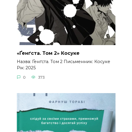
«Ґенґста. Том 2» Косуке
Назва: Ґенґста. Том 2 Письменник: Косуке
Рік: 2025
0
373