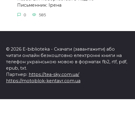
Письменник: Ірена
0
585
© 2026 E-biblioteka - Скачати (завантажити) або
читати онлайн безкоштовно електронні книги на
телефон українською мовою в форматах fb2, rtf, pdf,
epub, txt.
Партнер:
https://tea-sky.com.ua/
https://motoblok-kentavr.com.ua