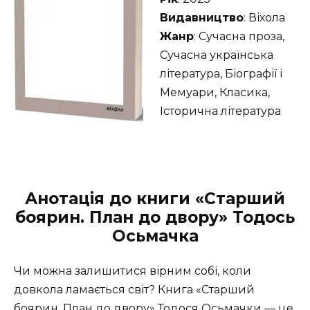
Видавництво
: Віхола
Жанр
: Сучасна проза,
Сучасна українська
література, Біографії і
Мемуари, Класика,
Історична література
Анотація до книги «Старший
боярин. План до двору» Тодось
Осьмачка
Чи можна залишитися вірним собі, коли
довкола ламається світ? Книга «Старший
боярин. План до двору» Тодося Осьмачки — це