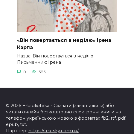
«Він повертається в неділю» Ірена
Карпа
Назва: Він повертається в неділю
Письменник: Ірена
0
585
© 2026 E-biblioteka - Скачати (завантажити) або
читати онлайн безкоштовно електронні книги на
телефон українською мовою в форматах fb2, rtf, pdf,
epub, txt.
Партнер:
https://tea-sky.com.ua/