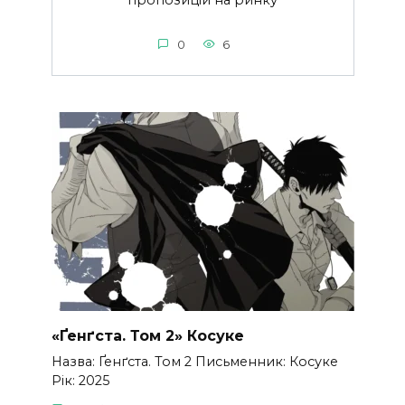
пропозицій на ринку
0
6
«Ґенґста. Том 2» Косуке
Назва: Ґенґста. Том 2 Письменник: Косуке
Рік: 2025