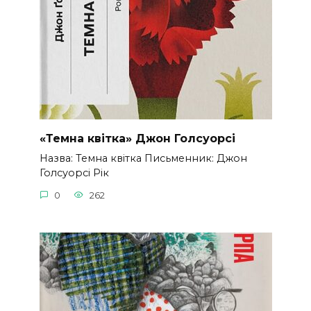
«Темна квітка» Джон Голсуорсі
Назва: Темна квітка Письменник: Джон
Голсуорсі Рік
0
262