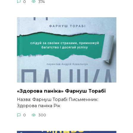
0
374
«Здорова паніка» Фарнуш Торабі
Назва: Фарнуш Торабі Письменник:
Здорова паніка Рік
0
300