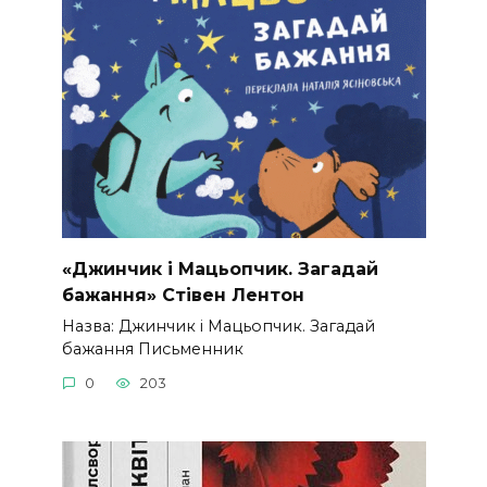
«Джинчик і Мацьопчик. Загадай
бажання» Стівен Лентон
Назва: Джинчик і Мацьопчик. Загадай
бажання Письменник
0
203