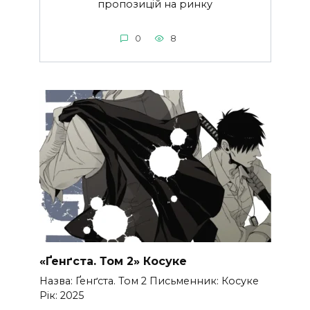
пропозицій на ринку
0
8
«Ґенґста. Том 2» Косуке
Назва: Ґенґста. Том 2 Письменник: Косуке
Рік: 2025