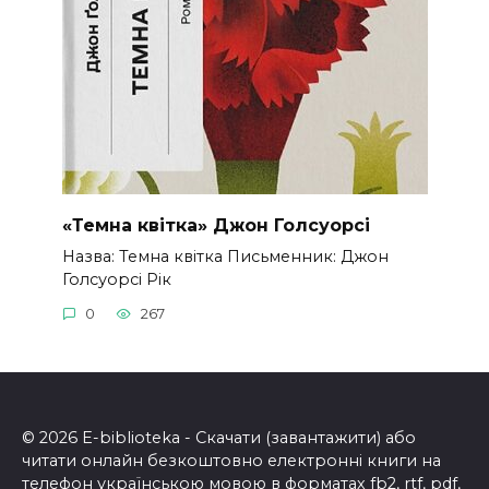
«Темна квітка» Джон Голсуорсі
Назва: Темна квітка Письменник: Джон
Голсуорсі Рік
0
267
© 2026 E-biblioteka - Скачати (завантажити) або
читати онлайн безкоштовно електронні книги на
телефон українською мовою в форматах fb2, rtf, pdf,