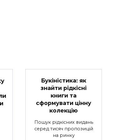
Букіністика: як
ку
знайти рідкісні
книги та
ли
сформувати цінну
и
колекцію
Пошук рідкісних видань
серед тисяч пропозицій
на ринку