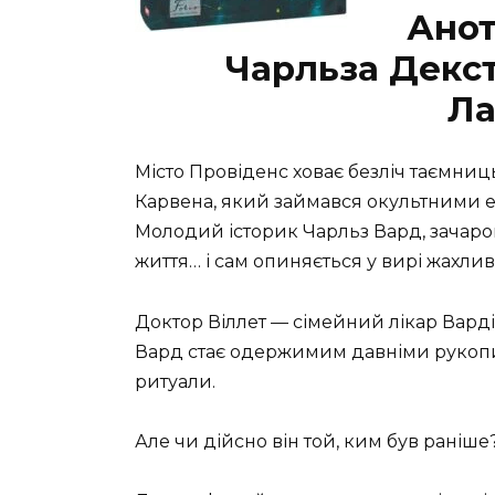
Анот
Чарльза Декс
Ла
Місто Провіденс ховає безліч таємниц
Карвена, який займався окультними 
Молодий історик Чарльз Вард, зачар
життя… і сам опиняється у вирі жахлив
Доктор Віллет — сімейний лікар Варді
Вард стає одержимим давніми рукопи
ритуали.
Але чи дійсно він той, ким був раніше