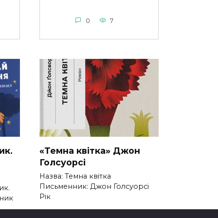
0
7
ик.
«Темна квітка» Джон
Голсуорсі
Назва: Темна квітка
Письменник: Джон Голсуорсі
ик.
Рік
нник
0
264