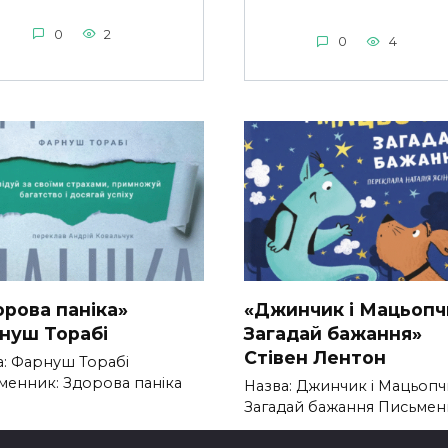
0
2
0
4
орова паніка»
«Джинчик і Мацьопч
нуш Торабі
Загадай бажання»
Стівен Лентон
а: Фарнуш Торабі
менник: Здорова паніка
Назва: Джинчик і Мацьопч
Загадай бажання Письме
300
0
203