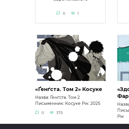
0
1
«Ґенґста. Том 2» Косуке
«Зд
Фар
Назва: Ґенґста. Том 2
Письменник: Косуке Рік: 2025
Назв
Пись
0
375
Рік
0