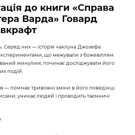
ація до книги «Справа
тера Варда» Говард
вкрафт
ь. Серед них — історія чаклуна Джозефа
експериментами, що межували з божевіллям.
ований минулим, починає досліджувати його
их подій.
в — помічає тривожні зміни в його поведінці.
сами, уникає людей і проводить таємничі
?