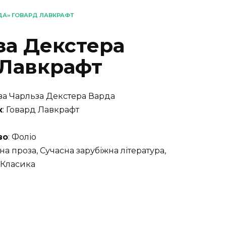
ДА» ГОВАРД ЛАВКРАФТ
за Декстера
 Лавкрафт
ава Чарльза Декстера Варда
к
: Говард Лавкрафт
во
: Фоліо
сна проза, Сучасна зарубіжна література,
 Класика