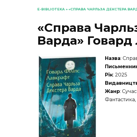
E-BIBLIOTEKA
»
«СПРАВА ЧАРЛЬЗА ДЕКСТЕРА ВАР
«Справа Чарль
Варда» Говард
Назва
: Спр
Письменни
Рік
: 2025
Видавницт
Жанр
: Суча
Фантастика,