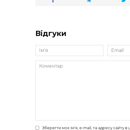
Відгуки
Ім'я
Email
*
*
Коментар
Зберегти моє ім'я, e-mail, та адресу сайту 