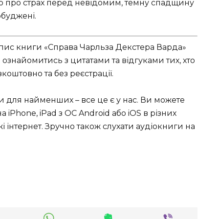
ю про страх перед невідомим, темну спадщину
обуджені.
опис книги «Справа Чарльза Декстера Варда»
ознайомитись з цитатами та відгуками тих, хто
коштовно та без реєстрації.
ки для найменших – все це є у нас. Ви можете
 iPhone, iPad з ОС Android або iOS в різних
режі інтернет. Зручно також слухати аудіокниги на