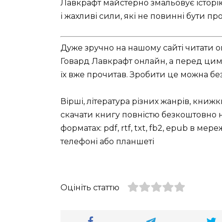
Лавкрафт майстерно змальовує історі
і жахливі сили, які не повинні бути пр
Дуже зручно на нашому сайті читати 
Говард Лавкрафт онлайн, а перед цим 
їх вже прочитав. Зробити це можна без
Вірші, література різних жанрів, книж
скачати книгу повністю безкоштовно на
форматах: pdf, rtf, txt, fb2, epub в ме
телефоні або планшеті
Оцініть статтю