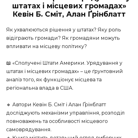
штатах і місцевих громадах»
Кевін Б. Сміт, Алан Ґрінблатт
Як ухвалюються рішення у штатах? Яку роль
відіграють громади? Як громадяни можуть
впливати на місцеву політику?
📖 «Сполучені Штати Америки. Урядування у
штатах і місцевих громадах» – це ґрунтовний
аналіз того, як функціонує місцева та
регіональна влада в США.
🔹 Автори Кевін Б. Сміт і Алан Ґрінблатт
досліджують механізми управління, розподіл
повноважень та особливості місцевого
самоврядування.
🔹 Книга містить детальний огляд виборчих