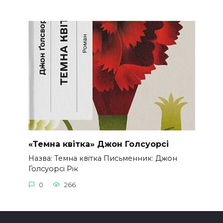
«Темна квітка» Джон Голсуорсі
Назва: Темна квітка Письменник: Джон
Голсуорсі Рік
0
266