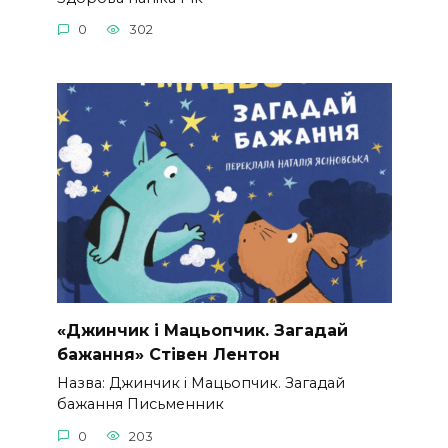
0
302
«Джинчик і Мацьопчик. Загадай
бажання» Стівен Лентон
Назва: Джинчик і Мацьопчик. Загадай
бажання Письменник
0
203