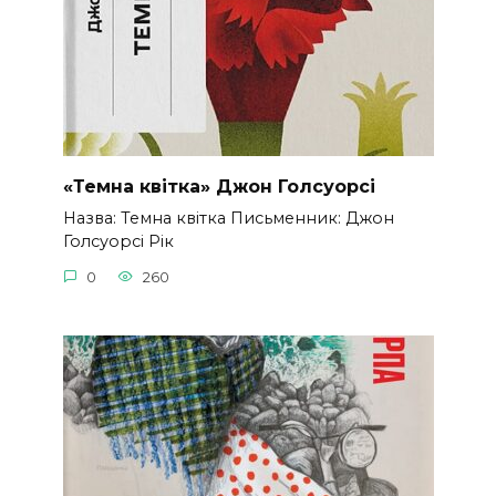
«Темна квітка» Джон Голсуорсі
Назва: Темна квітка Письменник: Джон
Голсуорсі Рік
0
260