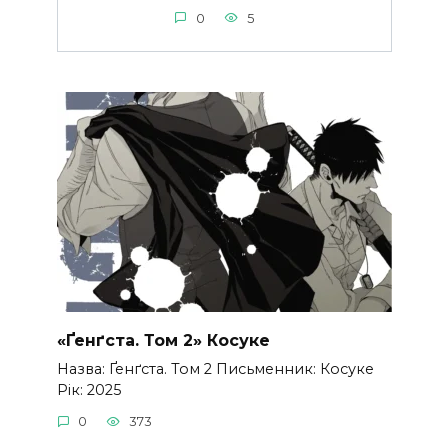
0
5
«Ґенґста. Том 2» Косуке
Назва: Ґенґста. Том 2 Письменник: Косуке
Рік: 2025
0
373