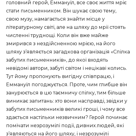
головний герой, Еммануїл, все своє життя мріє
стати письменником. Він шукає свою тему,
свою музу, намагається знайти місце у
літературному світі, але на шляху до мрії стоять
численні труднощі. Коли він вже майже
змирився з нездійсненною мрією, на його
шляху з’являється загадкова організація «Спілка
забутих письменників», до якої входять
невідомі автори, забуті світом і нецікаві колись.
Тут йому пропонують вигідну співпрацю, і
Еммануїл погоджується. Проте, чим глибше він
занурюється в цю таємничу спілку, тим більше
виникає запитань: хто вони насправді, звідки у
забутих письменників великі гроші, і чому все
здається настільки незвичним? Герой починає
помічати незрозумілі події, дивних людей, які
з’являються на його шляху, і незрозумілі