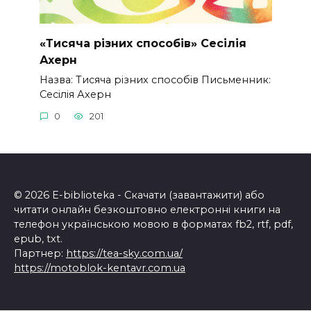
«Тисяча різних способів» Сесілія
Ахерн
Назва: Тисяча різних способів Письменник:
Сесілія Ахерн
0
201
© 2026 E-biblioteka - Скачати (завантажити) або
читати онлайн безкоштовно електронні книги на
телефон українською мовою в форматах fb2, rtf, pdf,
epub, txt.
Партнер:
https://tea-sky.com.ua/
https://motoblok-kentavr.com.ua