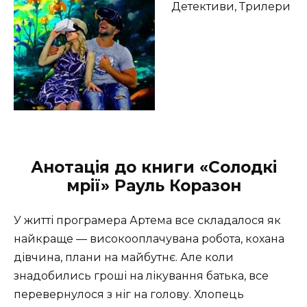
Детективи, Трилери
Анотація до книги «Солодкі
мрії» Рауль Коразон
У житті програмера Артема все складалося як
найкраще — високооплачувана робота, кохана
дівчина, плани на майбутнє.
Але коли
знадобились гроші на лікування батька, все
перевернулося з ніг на голову.
Хлопець