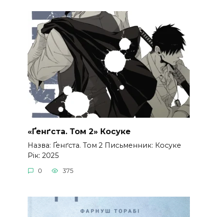
«Ґенґста. Том 2» Косуке
Назва: Ґенґста. Том 2 Письменник: Косуке
Рік: 2025
0
375