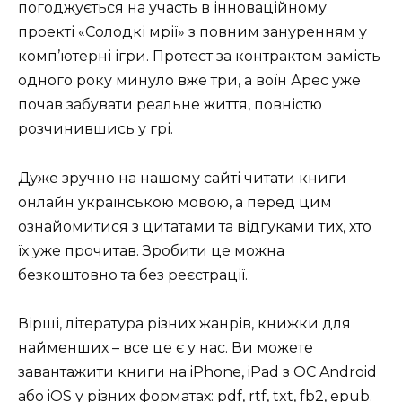
погоджується на участь в інноваційному
проекті «Солодкі мрії» з повним зануренням у
комп’ютерні ігри.
Протест за контрактом замість
одного року минуло вже три, а воїн Арес уже
почав забувати реальне життя, повністю
розчинившись у грі.
Дуже зручно на нашому сайті читати книги
онлайн українською мовою, а перед цим
ознайомитися з цитатами та відгуками тих, хто
їх уже прочитав.
Зробити це можна
безкоштовно та без реєстрації.
Вірші, література різних жанрів, книжки для
найменших – все це є у нас.
Ви можете
завантажити книги на iPhone, iPad з ОС Android
або iOS у різних форматах: pdf, rtf, txt, fb2, epub.