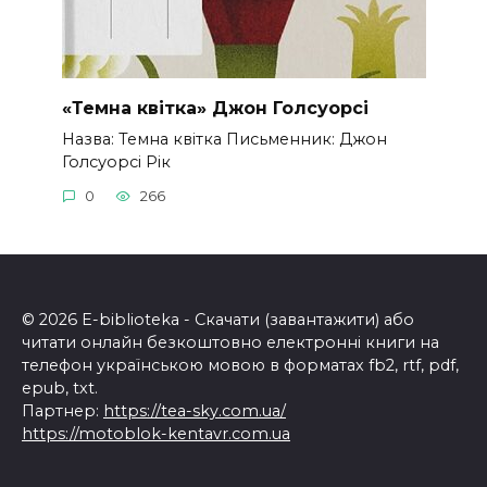
«Темна квітка» Джон Голсуорсі
Назва: Темна квітка Письменник: Джон
Голсуорсі Рік
0
266
© 2026 E-biblioteka - Скачати (завантажити) або
читати онлайн безкоштовно електронні книги на
телефон українською мовою в форматах fb2, rtf, pdf,
epub, txt.
Партнер:
https://tea-sky.com.ua/
https://motoblok-kentavr.com.ua