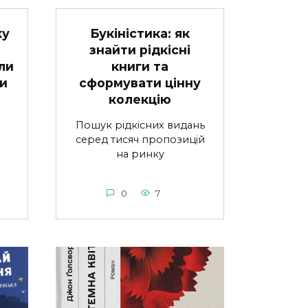
Букіністика: як
ку
знайти рідкісні
книги та
ли
сформувати цінну
и
колекцію
Пошук рідкісних видань
серед тисяч пропозицій
на ринку
0
7