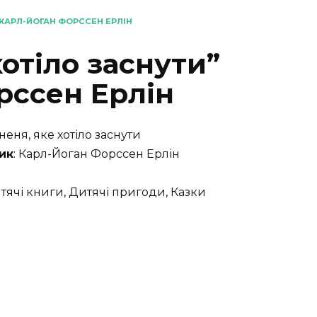
 КАРЛ-ЙОГАН ФОРССЕН ЕРЛІН
хотіло заснути”
рссен Ерлін
оненя, яке хотіло заснути
ик
: Карл-Йоган Форссен Ерлін
итячі книги, Дитячі пригоди, Казки