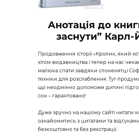
Анотація до книг
заснути” Карл-
Продовження історії «Кролик, який хот
хітом видавництва і тепер на нас чека
малюка спати завдяки слоненятці Софі
техніки для розслаблення. Тут продума
що неодмінно допоможе дитині підго
сон – гарантовано!
Дуже зручно на нашому сайті читати 
ознайомитись з цитатами та відгуками 
безкоштовно та без реєстрації.