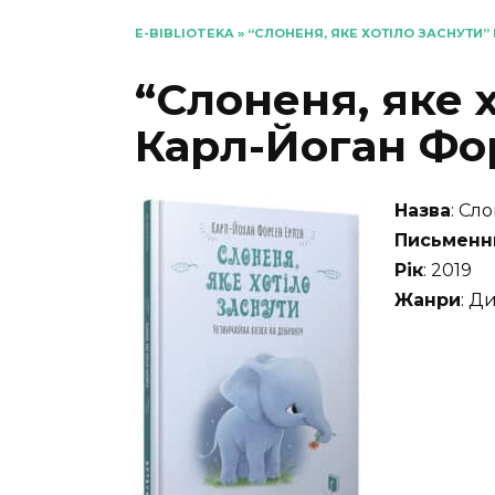
E-BIBLIOTEKA
»
“СЛОНЕНЯ, ЯКЕ ХОТІЛО ЗАСНУТИ”
“Слоненя, яке 
Карл-Йоган Фо
Назва
: Сл
Письменн
Рік
: 2019
Жанри
: Д