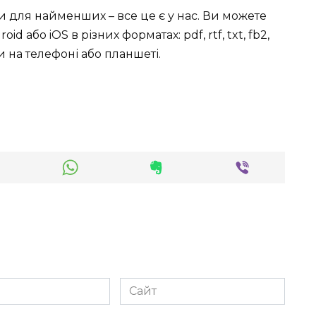
ки для найменших – все це є у нас. Ви можете
id або iOS в різних форматах: pdf, rtf, txt, fb2,
 на телефоні або планшеті.
Сайт