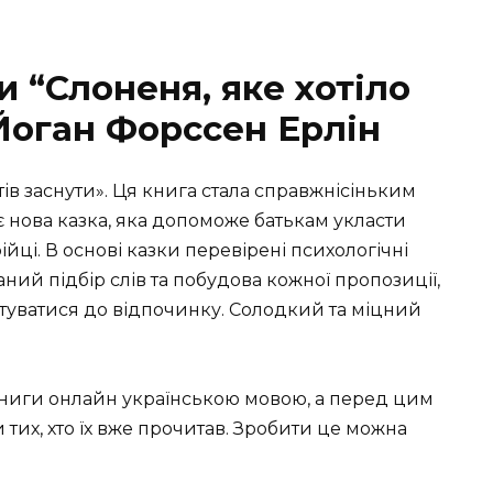
и “Слоненя, яке хотіло
Йоган Форссен Ерлін
ів заснути». Ця книга стала справжнісіньким
є нова казка, яка допоможе батькам укласти
йці. В основі казки перевірені психологічні
ний підбір слів та побудова кожної пропозиції,
туватися до відпочинку. Солодкий та міцний
книги онлайн українською мовою, а перед цим
тих, хто їх вже прочитав. Зробити це можна