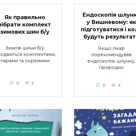
Ендоскопія шлун
Як правильно
у Вишневому: як
зібрати комплект
підготуватися і ко
зимових шин б/у
будуть результат
Зимові шини б/у
Якщо лікар
одаються комплектами,
порекомендував
парами та окремими
ендоскопію шлунку,
природно
0
2
0
4