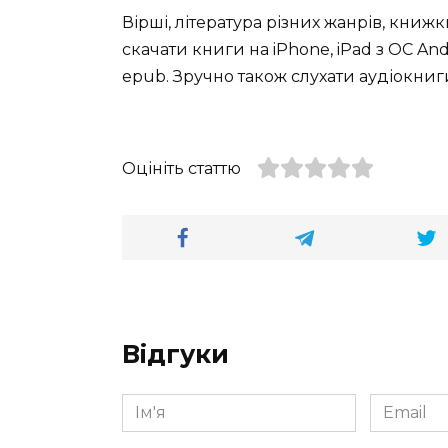
Вірші, література різних жанрів, книж
скачати книги на iPhone, iPad з ОС Andro
epub. Зручно також слухати аудіокниги
Оцініть статтю
Відгуки
Ім'я
Email
*
*