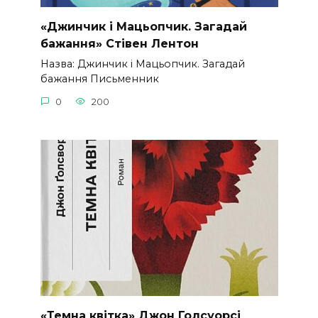
«Джинчик і Мацьопчик. Загадай
бажання» Стівен Лентон
Назва: Джинчик і Мацьопчик. Загадай
бажання Письменник
0
200
«Темна квітка» Джон Голсуорсі