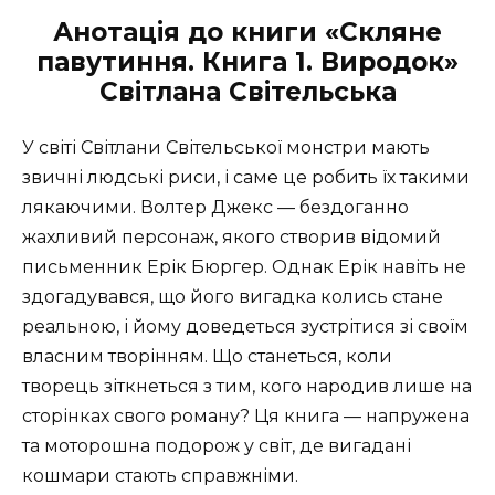
Анотація до книги «Скляне
павутиння. Книга 1. Виродок»
Світлана Світельська
У світі Світлани Світельської монстри мають
звичні людські риси, і саме це робить їх такими
лякаючими. Волтер Джекс — бездоганно
жахливий персонаж, якого створив відомий
письменник Ерік Бюргер. Однак Ерік навіть не
здогадувався, що його вигадка колись стане
реальною, і йому доведеться зустрітися зі своїм
власним творінням. Що станеться, коли
творець зіткнеться з тим, кого народив лише на
сторінках свого роману? Ця книга — напружена
та моторошна подорож у світ, де вигадані
кошмари стають справжніми.