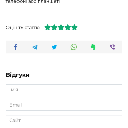
телефоні або планшеті.
Оцініть статтю
Відгуки
Ім'я
*
Email
*
Сайт