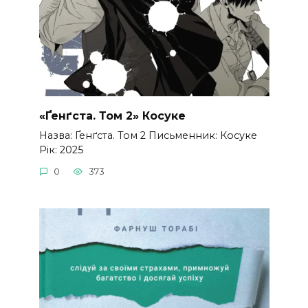
«Ґенґста. Том 2» Косуке
Назва: Ґенґста. Том 2 Письменник: Косуке
Рік: 2025
0
373