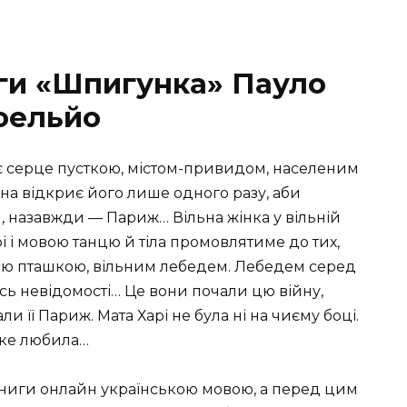
иги «Шпигунка» Пауло
оельйо
оє серце пусткою, містом-привидом, населеним
она відкриє його лише одного разу, аби
я, назавжди — Париж… Вільна жінка у вільній
рі і мовою танцю й тіла промовлятиме до тих,
ою пташкою, вільним лебедем. Лебедем серед
ись невідомості… Це вони почали цю війну,
 її Париж. Мата Харі не була ні на чиєму боці.
яке любила…
книги онлайн українською мовою, а перед цим