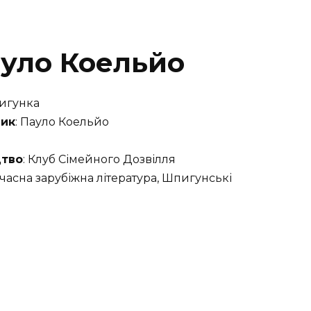
уло Коельйо
пигунка
ик
: Пауло Коельйо
тво
: Клуб Сімейного Дозвілля
учасна зарубіжна література, Шпигунські
и