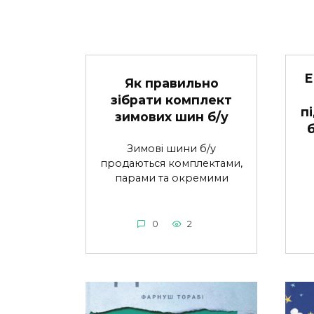
Е
Як правильно
зібрати комплект
п
зимових шин б/у
Зимові шини б/у
продаються комплектами,
парами та окремими
0
2