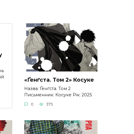
у
нь
ій
«Ґенґста. Том 2» Косуке
Назва: Ґенґста. Том 2
Письменник: Косуке Рік: 2025
0
375