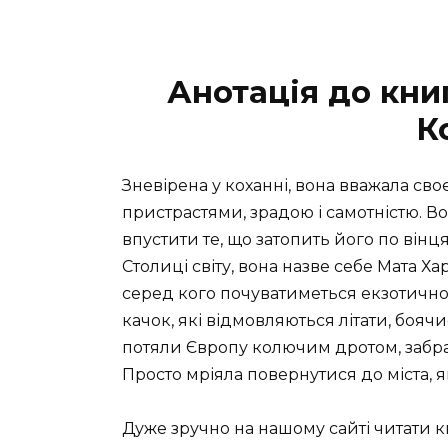
Анотація до кн
К
Зневірена у коханні, вона вважала св
пристрастями, зрадою і самотністю. В
впустити те, що затопить його по вінц
Столиці світу, вона назве себе Мата Ха
серед кого почуватиметься екзотичн
качок, які відмовляються літати, бояч
потяли Європу колючим дротом, забрали
Просто мріяла повернутися до міста, 
Дуже зручно на нашому сайті читати 