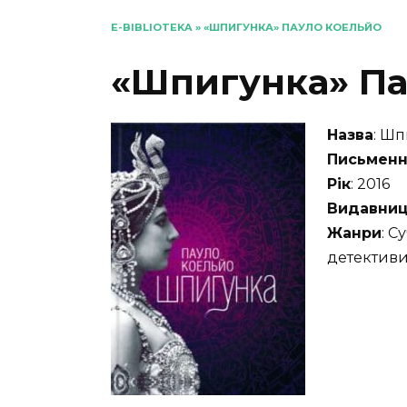
E-BIBLIOTEKA
»
«ШПИГУНКА» ПАУЛО КОЕЛЬЙО
«Шпигунка» Па
Назва
: Ш
Письменн
Рік
: 2016
Видавниц
Жанри
: С
детектив