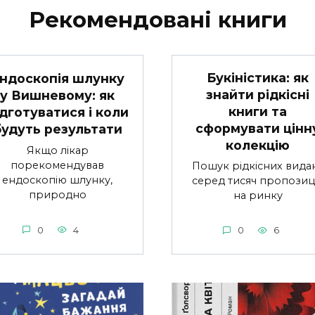
Рекомендовані книги
Букіністика: як
ндоскопія шлунку
знайти рідкісні
у Вишневому: як
книги та
ідготуватися і коли
сформувати цінн
будуть результати
колекцію
Якщо лікар
порекомендував
Пошук рідкісних вида
ендоскопію шлунку,
серед тисяч пропозиц
природно
на ринку
0
4
0
6