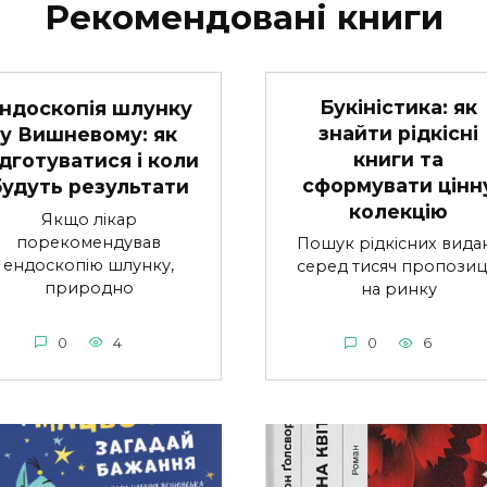
Рекомендовані книги
Букіністика: як
ндоскопія шлунку
знайти рідкісні
у Вишневому: як
книги та
ідготуватися і коли
сформувати цінн
будуть результати
колекцію
Якщо лікар
порекомендував
Пошук рідкісних вида
ендоскопію шлунку,
серед тисяч пропозиц
природно
на ринку
0
4
0
6