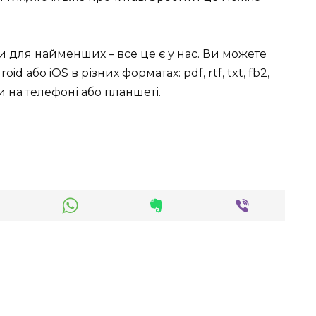
ки для найменших – все це є у нас. Ви можете
id або iOS в різних форматах: pdf, rtf, txt, fb2,
 на телефоні або планшеті.