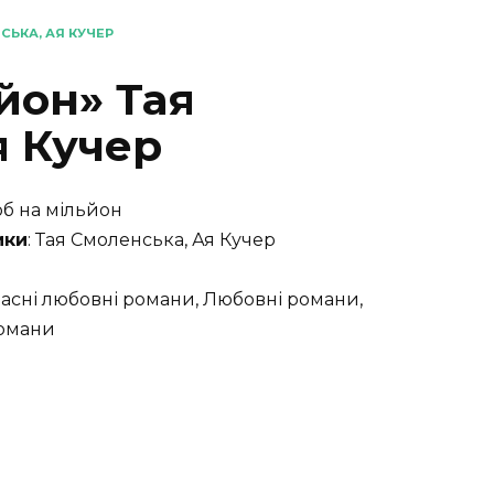
СЬКА, АЯ КУЧЕР
йон» Тая
я Кучер
юб на мільйон
ики
: Тая Смоленська, Ая Кучер
часні любовні романи, Любовні романи,
романи