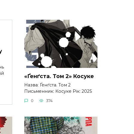
у
нь
ій
«Ґенґста. Том 2» Косуке
Назва: Ґенґста. Том 2
Письменник: Косуке Рік: 2025
0
374