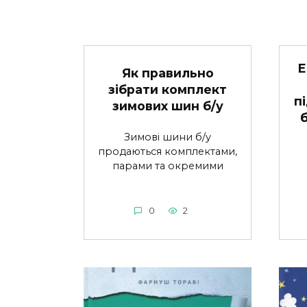
Е
Як правильно
зібрати комплект
п
зимових шин б/у
Зимові шини б/у
продаються комплектами,
парами та окремими
0
2