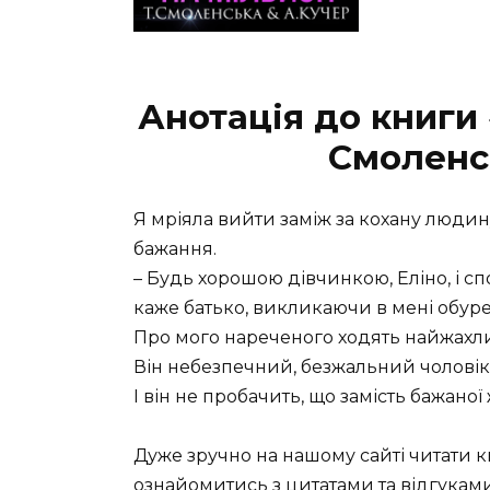
Анотація до книги
Смоленс
Я мріяла вийти заміж за кохану людину,
бажання.
– Будь хорошою дівчинкою, Еліно, і сп
каже батько, викликаючи в мені обур
Про мого нареченого ходять найжахли
Він небезпечний, безжальний чоловік
І він не пробачить, що замість бажано
Дуже зручно на нашому сайті читати 
ознайомитись з цитатами та відгуками 