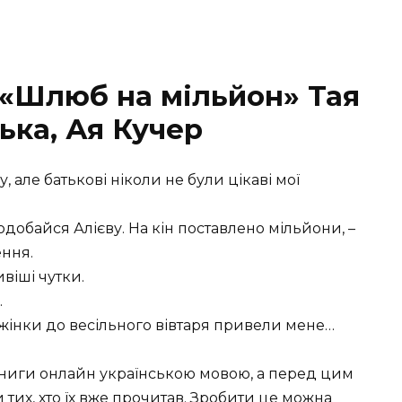
 «Шлюб на мільйон» Тая
ька, Ая Кучер
 але батькові ніколи не були цікаві мої
одобайся Алієву. На кін поставлено мільйони, –
ення.
віші чутки.
.
ї жінки до весільного вівтаря привели мене…
книги онлайн українською мовою, а перед цим
тих, хто їх вже прочитав. Зробити це можна