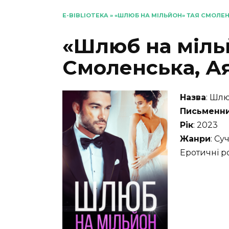
E-BIBLIOTEKA
»
«ШЛЮБ НА МІЛЬЙОН» ТАЯ СМОЛЕН
«Шлюб на міль
Смоленська, А
Назва
: Шл
Письменн
Рік
: 2023
Жанри
: Су
Еротичні 