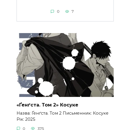
0
7
«Ґенґста. Том 2» Косуке
Назва: Ґенґста. Том 2 Письменник: Косуке
Рік: 2025
0
375