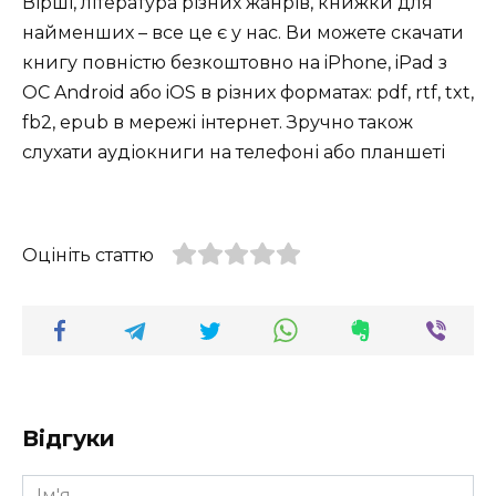
Вірші, література різних жанрів, книжки для
найменших – все це є у нас. Ви можете скачати
книгу повністю безкоштовно на iPhone, iPad з
ОС Android або iOS в різних форматах: pdf, rtf, txt,
fb2, epub в мережі інтернет. Зручно також
слухати аудіокниги на телефоні або планшеті
Оцініть статтю
Відгуки
Ім'я