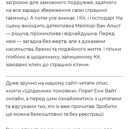
загрозою для заможного подружжя, здатного
на все заради збереження своєї страшної
таємниці. А потім усе зникає: і Кіт, і господарі. На
сцену виходить детективка Меллорі Ван Альст
— рішуча, прониклива і відчайдушна. Перед
нею — загадка без жертв, але з доказами
насильства, брехні та подвійного життя. І тільки
глибоко в щоденнику, залишеному Кіт,
заховано ключ до страшної істини.
Дуже зручно на нашому сайті читати опис
книги «Щоденник покоївки» Лорет Енн Вайт
онлайн, а перед цим ознайомитись з цитатами
та відгуками тих, хто їх вже прочитав. Зробити
це можна безкоштовно та без реєстрації.