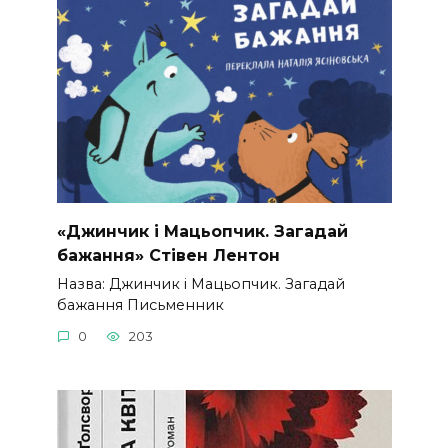
«Джинчик і Мацьопчик. Загадай
бажання» Стівен Лентон
Назва: Джинчик і Мацьопчик. Загадай
бажання Письменник
0
203