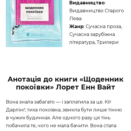
Видавництво
:
Видавництво Старого
Лева
Жанр
: Сучасна проза,
Сучасна зарубіжна
література, Трилери
Анотація до книги «Щоденник
покоївки» Лорет Енн Вайт
Вона знала забагато — і заплатила за це. Кіт
Дарлінґ, тиха покоївка, звикла бути лише тінню
в чужих будинках. Але одного разу ця тінь
побачила те, чого не мала бачити. Вона стала