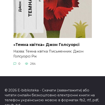
«Темна квітка» Джон Голсуорсі
Назва: Темна квітка Письменник: Джон
Голсуорсі Рік
0
264
© 2026 E-biblioteka - Скачати (завантажити) або
читати онлайн безкоштовно електронні книги на
телефон українською мовою в форматах fb2, rtf, pdf,
epub, txt.