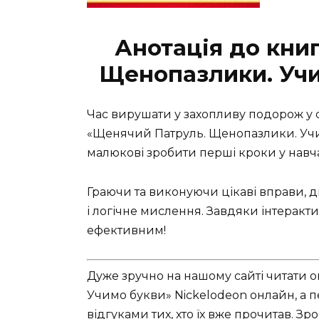
Анотація до кни
Щенопазлики. Учи
Час вирушати у захопливу подорож у с
«Щенячий Патруль. Щенопазлики. Учи
малюкові зробити перші кроки у навч
Граючи та виконуючи цікаві вправи, ди
і логічне мислення. Завдяки інтеракт
ефективним!
Дуже зручно на нашому сайті читати
Учимо букви» Nickelodeon онлайн, а 
відгуками тих, хто їх вже прочитав. Зр