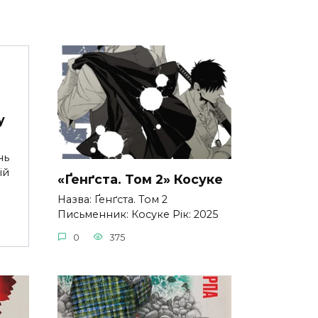
у
нь
ій
«Ґенґста. Том 2» Косуке
Назва: Ґенґста. Том 2
Письменник: Косуке Рік: 2025
0
375