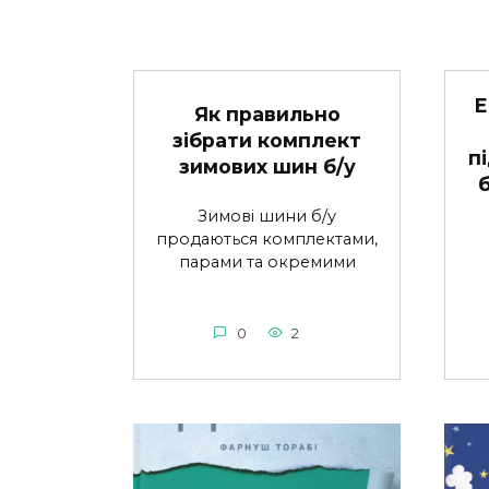
Е
Як правильно
зібрати комплект
п
зимових шин б/у
Зимові шини б/у
продаються комплектами,
парами та окремими
0
2