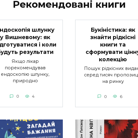
Рекомендовані книги
Букіністика: як
ндоскопія шлунку
знайти рідкісні
у Вишневому: як
книги та
ідготуватися і коли
сформувати цінн
будуть результати
колекцію
Якщо лікар
порекомендував
Пошук рідкісних вида
ендоскопію шлунку,
серед тисяч пропозиц
природно
на ринку
0
4
0
6