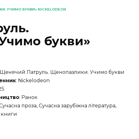
И. УЧИМО БУКВИ» NICKELODEON
уль.
Учимо букви»
: Щенячий Патруль. Щенопазлики. Учимо букви
енник
: Nickelodeon
25
ництво
: Ранок
 Сучасна проза, Сучасна зарубіжна література,
 книги