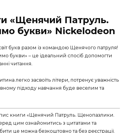
ги «Щенячий Патруль.
мо букви» Nickelodeon
віт букв разом із командою Щенячого патруля!
мо букви» – це ідеальний спосіб допомогти
анні читання.
тина легко засвоїть літери, потренує уважність
ивному підходу навчання буде веселим та
 опис книги «Щенячий Патруль. Щенопазлики.
перед цим ознайомитись з цитатами та
обити це можна безкоштовно та без реєстрації.