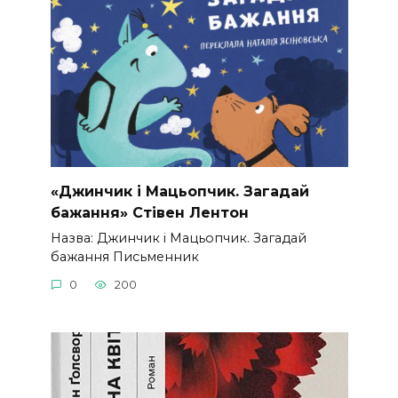
«Джинчик і Мацьопчик. Загадай
бажання» Стівен Лентон
Назва: Джинчик і Мацьопчик. Загадай
бажання Письменник
0
200