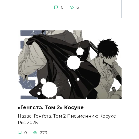
0
6
«Ґенґста. Том 2» Косуке
Назва: Ґенґста. Том 2 Письменник: Косуке
Рік: 2025
0
373