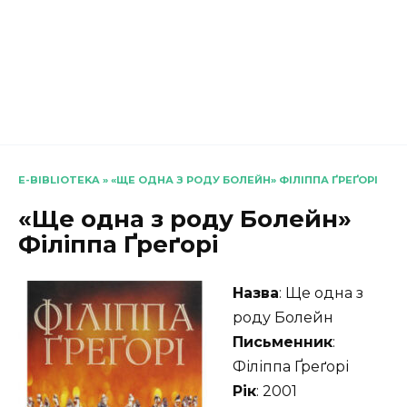
E-BIBLIOTEKA
»
«ЩЕ ОДНА З РОДУ БОЛЕЙН» ФІЛІППА ҐРЕҐОРІ
«Ще одна з роду Болейн»
Філіппа Ґреґорі
Назва
: Ще одна з
роду Болейн
Письменник
:
Філіппа Ґреґорі
Рік
: 2001