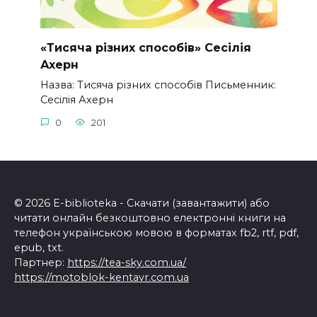
«Тисяча різних способів» Сесілія
Ахерн
Назва: Тисяча різних способів Письменник:
Сесілія Ахерн
0
201
© 2026 E-biblioteka - Скачати (завантажити) або
читати онлайн безкоштовно електронні книги на
телефон українською мовою в форматах fb2, rtf, pdf,
epub, txt.
Партнер:
https://tea-sky.com.ua/
https://motoblok-kentavr.com.ua