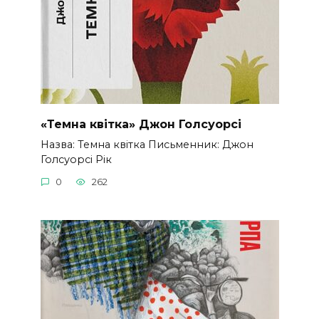
«Темна квітка» Джон Голсуорсі
Назва: Темна квітка Письменник: Джон
Голсуорсі Рік
0
262