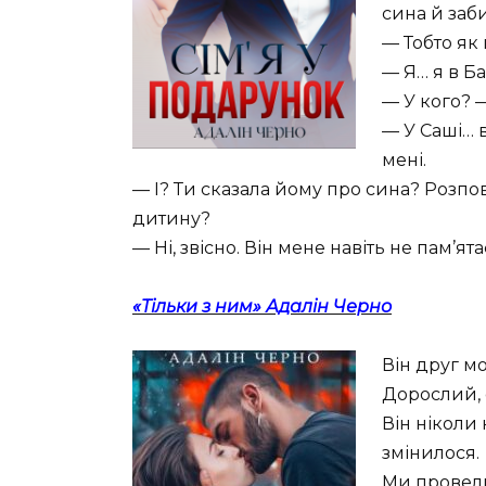
сина й заб
— Тобто як
— Я… я в Ба
— У кого? 
— У Саші… в
мені.
— І? Ти сказала йому про сина? Розпові
дитину?
— Ні, звісно. Він мене навіть не пам’ята
«Тільки з ним» Адалін Черно
Він друг мо
Дорослий, 
Він ніколи 
змінилося.
Ми провели