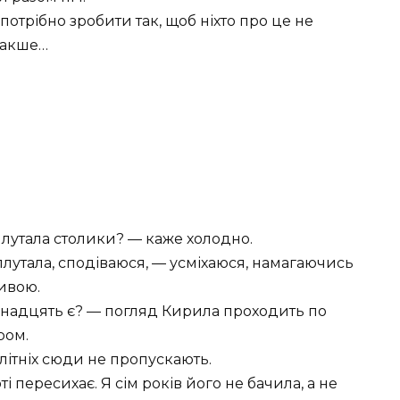
потрібно зробити так, щоб ніхто про це не
інакше…
лутала столики? — каже холодно.
лутала, сподіваюся, — усміхаюся, намагаючись
ивою.
імнадцять є? — погляд Кирила проходить по
ром.
ітніх сюди не пропускають.
ті пересихає. Я сім років його не бачила, а не