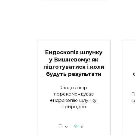
Ендоскопія шлунку
у Вишневому: як
підготуватися і коли
будуть результати
Якщо лікар
порекомендував
П
ендоскопію шлунку,
с
природно
0
3