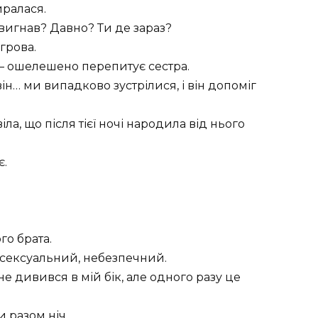
иралася.
 вигнав? Давно? Ти де зараз?
грова.
— ошелешено перепитує сестра.
ін… ми випадково зустрілися, і він допоміг
ла, що після тієї ночі народила від нього
є.
го брата.
сексуальний, небезпечний.
не дивився в мій бік, але одного разу це
 разом ніч.