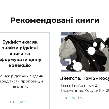
Рекомендовані книги
Букіністика: як
знайти рідкісні
книги та
сформувати цінну
колекцію
ошук рідкісних видань
«Ґенґста. Том 2» Кос
еред тисяч пропозицій
Назва: Ґенґста. Том 2
на ринку
Письменник: Косуке Рік: 2
0
373
0
5