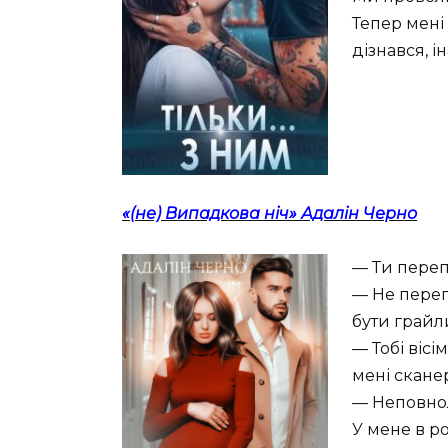
Тепер мені 
дізнався, 
«(не) Випадкова ніч» Адалін Черно
— Ти переп
— Не переп
бути грайл
— Тобі віс
мені скане
— Неповнол
У мене в ро