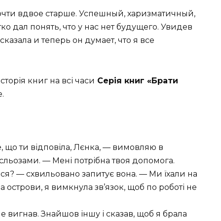
очти вдвое старше. Успешный, харизматичный,
ко дал понять, что у нас нет будущего. Увидев
сказала и теперь он думает, что я все
історія книг на всі часи
Серія книг «Брати
.
, що ти відповіла, Лєнка, — вимовляю в
 сльозами. — Мені потрібна твоя допомога.
ся? — схвильовано запитує вона. — Ми їхали на
а острови, я вимкнула зв’язок, щоб по роботі не
е вигнав. Знайшов іншу і сказав, щоб я брала