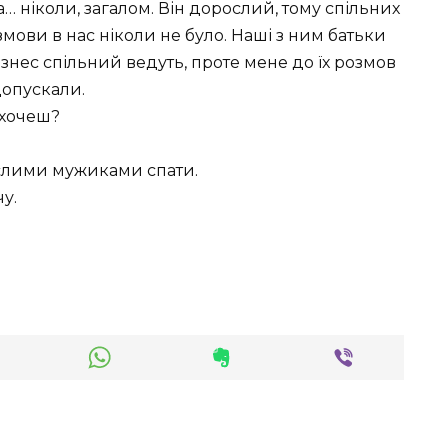
… ніколи, загалом. Він дорослий, тому спільних
змови в нас ніколи не було. Наші з ним батьки
ізнес спільний ведуть, проте мене до їх розмов
допускали.
 хочеш?
ослими мужиками спати.
у.