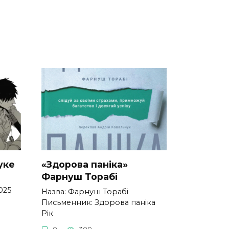
уке
«Здорова паніка»
Фарнуш Торабі
025
Назва: Фарнуш Торабі
Письменник: Здорова паніка
Рік