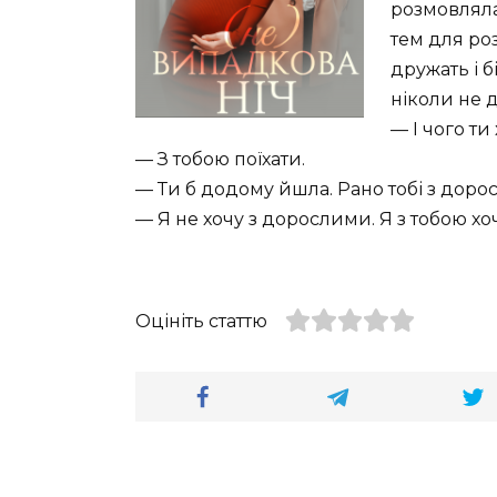
розмовляла
тем для ро
дружать і б
ніколи не 
— І чого ти
— З тобою поїхати.
— Ти б додому йшла. Рано тобі з дор
— Я не хочу з дорослими. Я з тобою хоч
Оцініть статтю