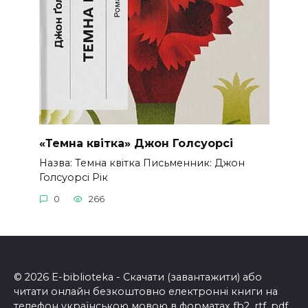
«Темна квітка» Джон Голсуорсі
Назва: Темна квітка Письменник: Джон
Голсуорсі Рік
0
266
© 2026 E-biblioteka - Скачати (завантажити) або
читати онлайн безкоштовно електронні книги на
телефон українською мовою в форматах fb2, rtf, pdf,