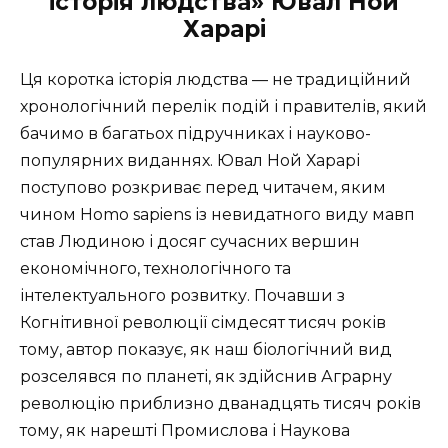
історія людства» Ювал Ной
Харарі
Ця коротка історія людства — не традиційний
хронологічний перелік подій і правителів, який
бачимо в багатьох підручниках і науково-
популярних виданнях. Ювал Ной Харарі
поступово розкриває перед читачем, яким
чином Homo sapiens із невидатного виду мавп
став Людиною і досяг сучасних вершин
економічного, технологічного та
інтелектуального розвитку. Почавши з
Когнітивної революції сімдесят тисяч років
тому, автор показує, як наш біологічний вид
розселявся по планеті, як здійснив Аграрну
революцію приблизно дванадцять тисяч років
тому, як нарешті Промислова і Наукова