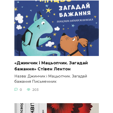
«Джинчик і Мацьопчик. Загадай
бажання» Стівен Лентон
Назва: Джинчик і Мацьопчик. Загадай
бажання Письменник
0
203