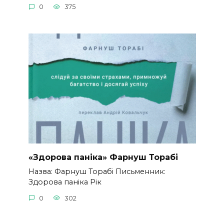
0
375
«Здорова паніка» Фарнуш Торабі
Назва: Фарнуш Торабі Письменник:
Здорова паніка Рік
0
302