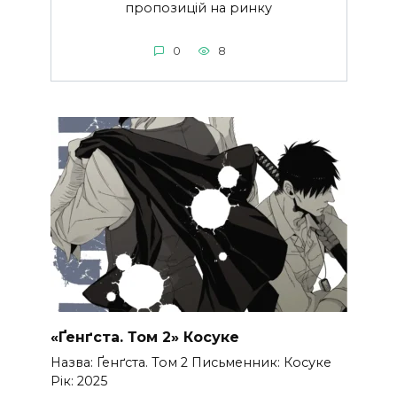
пропозицій на ринку
0
8
«Ґенґста. Том 2» Косуке
Назва: Ґенґста. Том 2 Письменник: Косуке
Рік: 2025