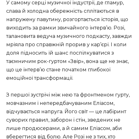
У самому серці музичної індустрії, де гламур,
слава й холодна обережність сплітаються в
напружену павутину, розгортається історія, що
виходить за рамки звичайного інтерв’ю. Розі,
талановита ведуча музичного подкасту, завжди
мріяла про справжній прорив у кар’єрі. І коли
доля підносить їй шанс поспілкуватися з
таємничим рок-гуртом «Звір», вона ще не знає,
що це інтерв’ю стане початком глибокої
емоційної трансформації.
З першої зустрічі між нею та фронтменом гурту,
мовчазним і непередбачуваним Еліасом,
відчувається напруга. Його світ — це лабіринт
суворих правил, заборон і стін, зведених не
лише продюсерами, а й самим Еліасом, аби
вберегтися від болю. Але Розі не з тих, хто