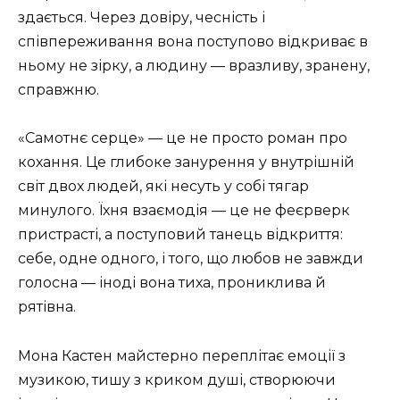
здається. Через довіру, чесність і
співпереживання вона поступово відкриває в
ньому не зірку, а людину — вразливу, зранену,
справжню.
«Самотнє серце» — це не просто роман про
кохання. Це глибоке занурення у внутрішній
світ двох людей, які несуть у собі тягар
минулого. Їхня взаємодія — це не феєрверк
пристрасті, а поступовий танець відкриття:
себе, одне одного, і того, що любов не завжди
голосна — іноді вона тиха, прониклива й
рятівна.
Мона Кастен майстерно переплітає емоції з
музикою, тишу з криком душі, створюючи