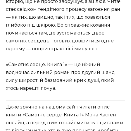
історію, що не просто зворушує, а зцілює. Читач
стає свідком тендітного процесу загоєння ран
— як тих, що видно, так і тих, що ховаються
глибоко під шкірою. Бо справжнє кохання
починається там, де зустрічаються двоє
самотніх сердець, готових довіритися одне
одному — попри страх і тіні минулого.
«Самотнє серце. Книга 1» — це ніжний і
водночас сильний роман про другий шанс,
силу щирості й безмовний крик душі, який
хтось нарешті почув.
Дуже зручно на нашому сайті читати опис
книги «Самотнє серце. Книга 1» Мона Кастен
онлайн, а перед цим ознайомитись з цитатами
та відгуками тих, хто їх вже прочитав. Зробити