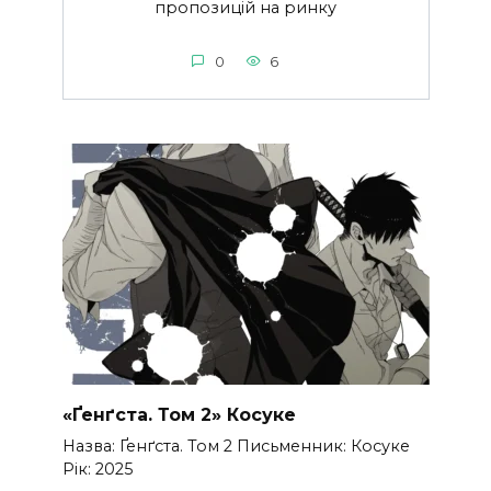
пропозицій на ринку
0
6
«Ґенґста. Том 2» Косуке
Назва: Ґенґста. Том 2 Письменник: Косуке
Рік: 2025