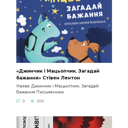
«Джинчик і Мацьопчик. Загадай
бажання» Стівен Лентон
Назва: Джинчик і Мацьопчик. Загадай
бажання Письменник
0
200