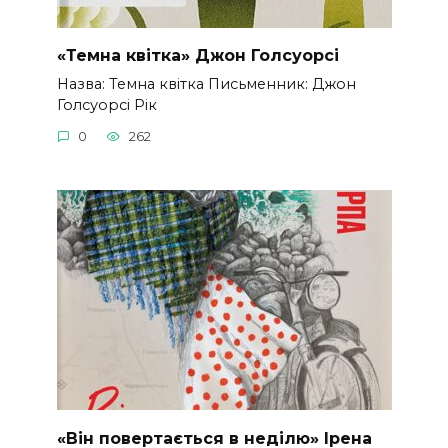
«Темна квітка» Джон Голсуорсі
Назва: Темна квітка Письменник: Джон
Голсуорсі Рік
0
262
«Він повертається в неділю» Ірена