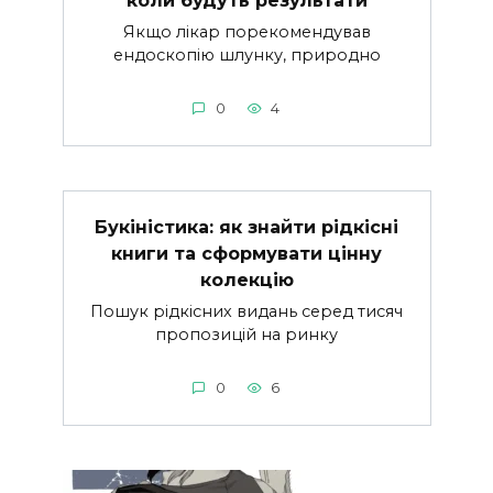
Якщо лікар порекомендував
ендоскопію шлунку, природно
0
4
Букіністика: як знайти рідкісні
книги та сформувати цінну
колекцію
Пошук рідкісних видань серед тисяч
пропозицій на ринку
0
6