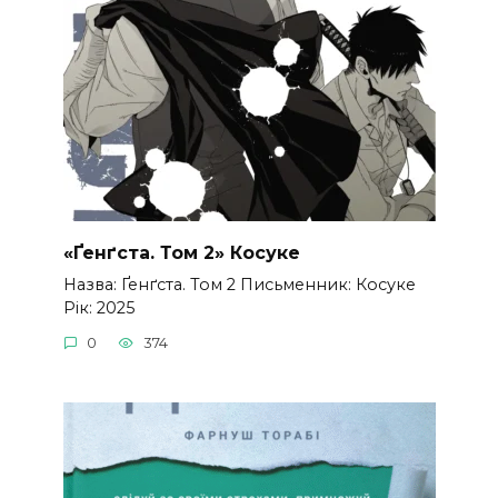
«Ґенґста. Том 2» Косуке
Назва: Ґенґста. Том 2 Письменник: Косуке
Рік: 2025
0
374