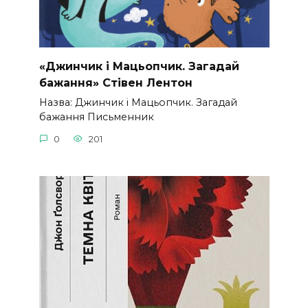
«Джинчик і Мацьопчик. Загадай
бажання» Стівен Лентон
Назва: Джинчик і Мацьопчик. Загадай
бажання Письменник
0
201