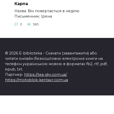
Карпа
Назва: Він повертається в неділю
Письменник: Ірена
0
585
© 2026 E-biblioteka - Скачати (завантажити) або
читати онлайн безкоштовно електронні книги на
телефон українською мовою в форматах fb2, rtf, pdf,
epub, txt.
Партнер:
https://tea-sky.com.ua/
https://motoblok-kentavr.com.ua