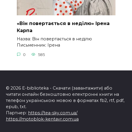
«Він повертається в неділю» Ірена
Карпа
Назва: Він повертається в неділю
Письменник: Ірена
0
585
© 2026 E-biblioteka - Скачати (завантажити) або
читати онлайн безкоштовно електронні книги на
телефон українською мовою в форматах fb2, rtf, pdf,
epub, txt.
Партнер:
https://tea-sky.com.ua/
https://motoblok-kentavr.com.ua