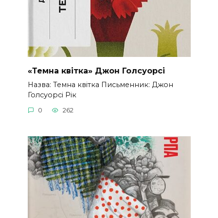
«Темна квітка» Джон Голсуорсі
Назва: Темна квітка Письменник: Джон
Голсуорсі Рік
0
262