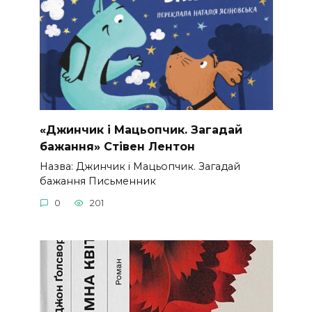
«Джинчик і Мацьопчик. Загадай
бажання» Стівен Лентон
Назва: Джинчик і Мацьопчик. Загадай
бажання Письменник
0
201