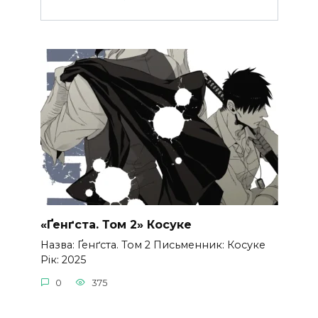
«Ґенґста. Том 2» Косуке
Назва: Ґенґста. Том 2 Письменник: Косуке
Рік: 2025
0
375