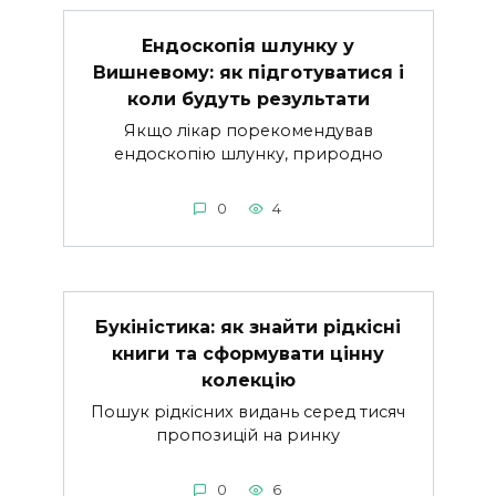
Ендоскопія шлунку у
Вишневому: як підготуватися і
коли будуть результати
Якщо лікар порекомендував
ендоскопію шлунку, природно
0
4
Букіністика: як знайти рідкісні
книги та сформувати цінну
колекцію
Пошук рідкісних видань серед тисяч
пропозицій на ринку
0
6