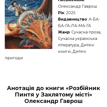
Олександр Гаврош
Рік
: 2025
Видавництво
: А-БА-
БА-ГА-ЛА-МА-ГА
Жанр
: Сучасна проза,
Сучасна українська
література, Дитячі
книги, Дитячі
пригоди
Анотація до книги «Розбійник
Пинтя у Заклятому місті»
Олександр Гаврош