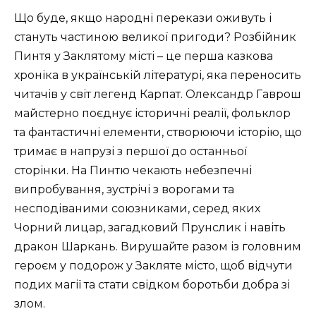
Що буде, якщо народні перекази оживуть і
стануть частиною великої пригоди? Розбійник
Пинтя у Заклятому місті – це перша казкова
хроніка в українській літературі, яка переносить
читачів у світ легенд Карпат. Олександр Гаврош
майстерно поєднує історичні реалії, фольклор
та фантастичні елементи, створюючи історію, що
тримає в напрузі з першої до останньої
сторінки. На Пинтю чекають небезпечні
випробування, зустрічі з ворогами та
несподіваними союзниками, серед яких
Чорний лицар, загадковий Прунслик і навіть
дракон Шаркань. Вирушайте разом із головним
героєм у подорож у Закляте місто, щоб відчути
подих магії та стати свідком боротьби добра зі
злом.