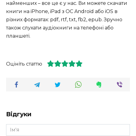
найменших – все це є у нас. Ви можете скачати
книги на iPhone, iPad з ОС Android або iOS в
різних форматах: pdf, rtf, txt, fb2, epub. Зручно
також слухати аудіокниги на телефоні або
планшеті.
Оцініть статтю
Відгуки
Ім'я
*