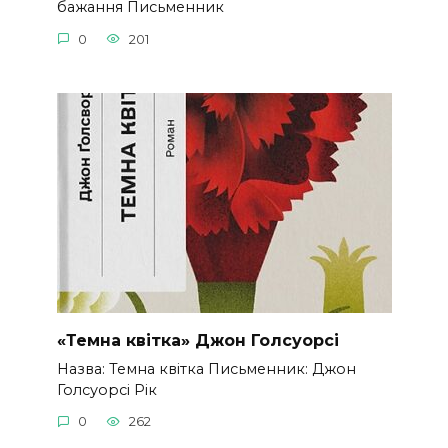
бажання Письменник
0
201
«Темна квітка» Джон Голсуорсі
Назва: Темна квітка Письменник: Джон
Голсуорсі Рік
0
262