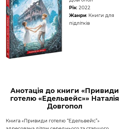
Рік
: 2022
Жанри
: Книги для
підлітків
Анотація до книги «Привиди
готелю «Едельвейс»» Наталія
Довгопол
Книга «Привиди готелю “Едельвейс”»
адресована дітям середнього та старшого