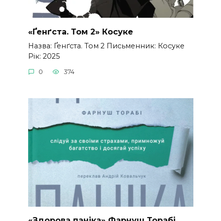
«Ґенґста. Том 2» Косуке
Назва: Ґенґста. Том 2 Письменник: Косуке
Рік: 2025
0
374
«Здорова паніка» Фарнуш Торабі