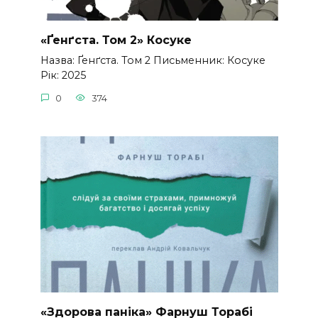
«Ґенґста. Том 2» Косуке
Назва: Ґенґста. Том 2 Письменник: Косуке
Рік: 2025
0
374
«Здорова паніка» Фарнуш Торабі