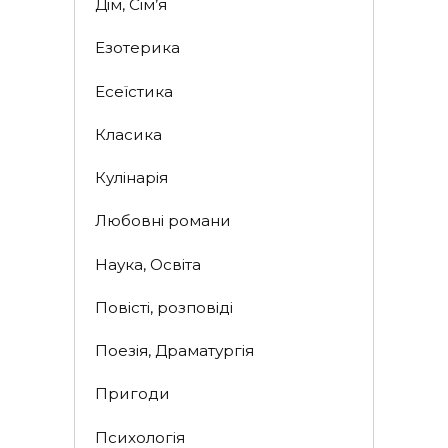
Дім, Сім’я
Езотерика
Есеїстика
Класика
Кулінарія
Любовні романи
Наука, Освіта
Повісті, розповіді
Поезія, Драматургія
Пригоди
Психологія