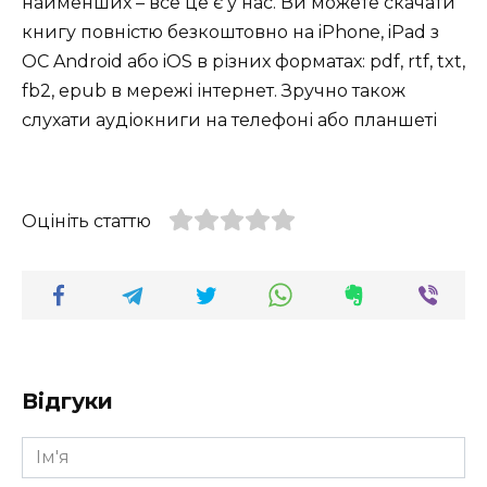
найменших – все це є у нас. Ви можете скачати
книгу повністю безкоштовно на iPhone, iPad з
ОС Android або iOS в різних форматах: pdf, rtf, txt,
fb2, epub в мережі інтернет. Зручно також
слухати аудіокниги на телефоні або планшеті
Оцініть статтю
Відгуки
Ім'я
*