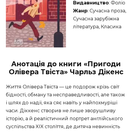
Видавництво
: Фоліо
Жанр
: Сучасна проза,
Сучасна зарубіжна
література, Класика
Анотація до книги «Пригоди
Олівера Твіста» Чарльз Дікенс
Життя Олівера Твіста — це подорож крізь світ
бідності, обману та несправедливості, але також
і шлях до надії, яка сяє навіть у найпохмуріші
часи. Діккенс створив не лише зворушливу
історію, а й реалістичний портрет англійського
суспільства XIX століття, де дитяча невинність