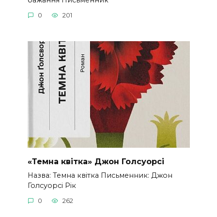
0
201
«Темна квітка» Джон Голсуорсі
Назва: Темна квітка Письменник: Джон
Голсуорсі Рік
0
262