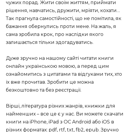
чужих порад. Жити своїм життям, приймати
рішення, навчатись, дружити, мріяти, кохати…
Так прагнула самостійності, що не помітила, як
бажання обернулись проти мене. На жаль, я
сама зробила крок, про наслідки якого
залишається тільки здогадуватись.
Дуже зручно на нашому сайті читати книги
онлайн українською мовою, а перед цим
ознайомитись з цитатами та відгуками тих, хто
їх вже прочитав. Зробити це можна
безкоштовно та без реєстрації.
Вірші, література різних жанрів, книжки для
найменших – все це є у нас. Ви можете скачати
книги на iPhone, iPad з ОС Android або iOS в
різних форматах: pdf, rtf, txt, fb2, epub. Зручно