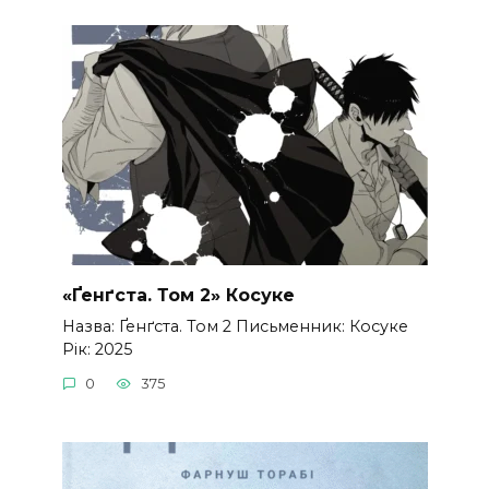
«Ґенґста. Том 2» Косуке
Назва: Ґенґста. Том 2 Письменник: Косуке
Рік: 2025
0
375