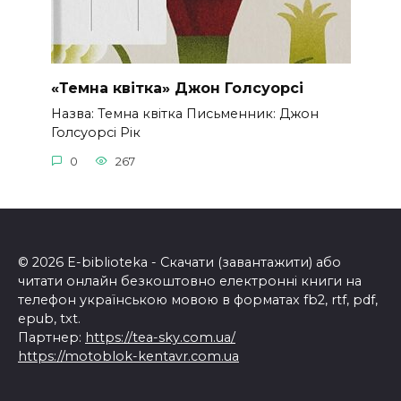
«Темна квітка» Джон Голсуорсі
Назва: Темна квітка Письменник: Джон
Голсуорсі Рік
0
267
© 2026 E-biblioteka - Скачати (завантажити) або
читати онлайн безкоштовно електронні книги на
телефон українською мовою в форматах fb2, rtf, pdf,
epub, txt.
Партнер:
https://tea-sky.com.ua/
https://motoblok-kentavr.com.ua