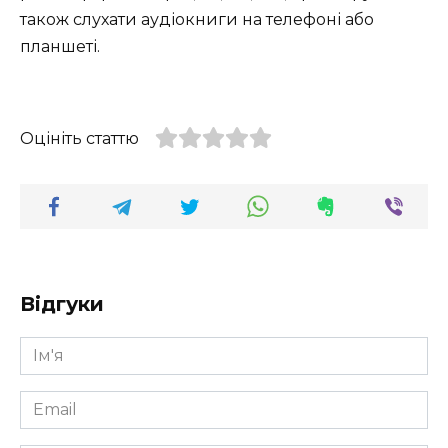
також слухати аудіокниги на телефоні або
планшеті.
Оцініть статтю
Відгуки
Ім'я
*
Email
*