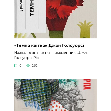
«Темна квітка» Джон Голсуорсі
Назва: Темна квітка Письменник: Джон
Голсуорсі Рік
0
262