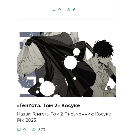
0
6
«Ґенґста. Том 2» Косуке
Назва: Ґенґста. Том 2 Письменник: Косуке
Рік: 2025
0
373