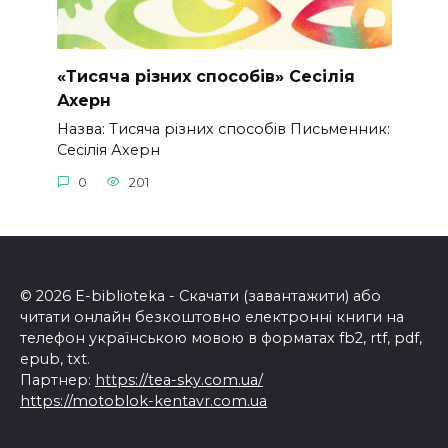
«Тисяча різних способів» Сесілія
Ахерн
Назва: Тисяча різних способів Письменник:
Сесілія Ахерн
0
201
© 2026 E-biblioteka - Скачати (завантажити) або
читати онлайн безкоштовно електронні книги на
телефон українською мовою в форматах fb2, rtf, pdf,
epub, txt.
Партнер:
https://tea-sky.com.ua/
https://motoblok-kentavr.com.ua