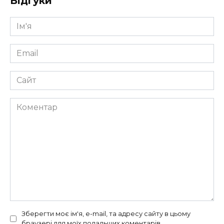
Відгуки
Ім'я
*
Email
*
Сайт
Коментар
Зберегти моє ім'я, e-mail, та адресу сайту в цьому
браузері для моїх подальших коментарів.