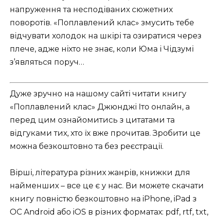
напруження та несподіваних сюжетних
поворотів. «Поплавлений клас» змусить тебе
відчувати холодок на шкірі та озиратися через
плече, адже ніхто не знає, коли Юма і Чідзумі
з’являться поруч…
Дуже зручно на нашому сайті читати книгу
«Поплавлений клас» Джюнджі Іто онлайн, а
перед цим ознайомитись з цитатами та
відгуками тих, хто їх вже прочитав. Зробити це
можна безкоштовно та без реєстрації.
Вірші, література різних жанрів, книжки для
найменших – все це є у нас. Ви можете скачати
книгу повністю безкоштовно на iPhone, iPad з
ОС Android або iOS в різних форматах: pdf, rtf, txt,