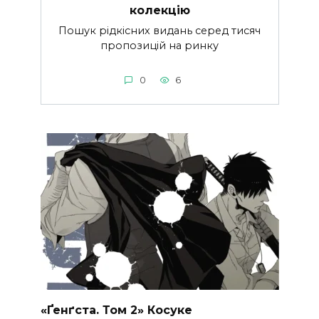
колекцію
Пошук рідкісних видань серед тисяч
пропозицій на ринку
0
6
«Ґенґста. Том 2» Косуке