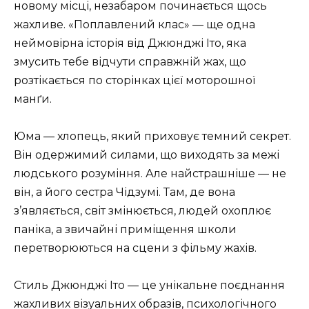
новому місці, незабаром починається щось
жахливе. «Поплавлений клас» — ще одна
неймовірна історія від Джюнджі Іто, яка
змусить тебе відчути справжній жах, що
розтікається по сторінках цієї моторошної
манґи.
Юма — хлопець, який приховує темний секрет.
Він одержимий силами, що виходять за межі
людського розуміння. Але найстрашніше — не
він, а його сестра Чідзумі. Там, де вона
з’являється, світ змінюється, людей охоплює
паніка, а звичайні приміщення школи
перетворюються на сцени з фільму жахів.
Стиль Джюнджі Іто — це унікальне поєднання
жахливих візуальних образів, психологічного