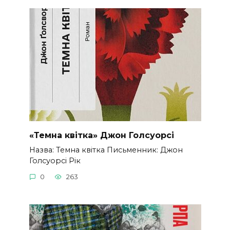
«Темна квітка» Джон Голсуорсі
Назва: Темна квітка Письменник: Джон
Голсуорсі Рік
0
263