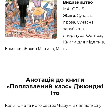
Видавництво
:
MAL’OPUS
Жанр
: Сучасна
проза, Сучасна
зарубіжна
література, Фентезі,
Книги для підлітків,
Комікси, Жахи і Містика, Манга
Анотація до книги
«Поплавлений клас» Джюнджі
Іто
Коли Юма та його сестра Чідзумі з’являються у