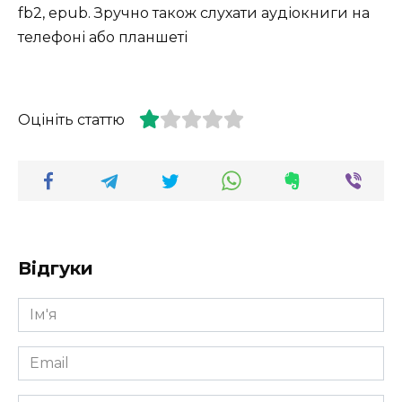
fb2, epub. Зручно також слухати аудіокниги на
телефоні або планшеті
Оцініть статтю
Відгуки
Ім'я
*
Email
*