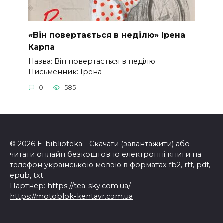
«Він повертається в неділю» Ірена
Карпа
Назва: Він повертається в неділю
Письменник: Ірена
0
585
© 2026 E-biblioteka - Скачати (завантажити) або
читати онлайн безкоштовно електронні книги на
телефон українською мовою в форматах fb2, rtf, pdf,
epub, txt.
Партнер:
https://tea-sky.com.ua/
https://motoblok-kentavr.com.ua