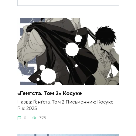
«Ґенґста. Том 2» Косуке
Назва: Ґенґста. Том 2 Письменник: Косуке
Рік: 2025
0
375