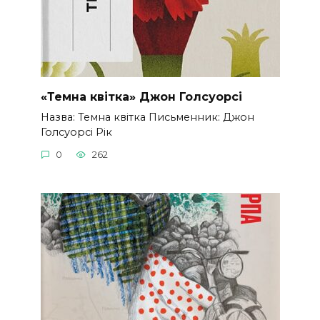
«Темна квітка» Джон Голсуорсі
Назва: Темна квітка Письменник: Джон
Голсуорсі Рік
0
262