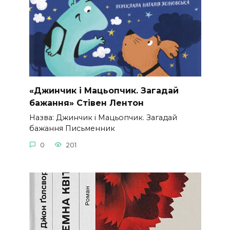
«Джинчик і Мацьопчик. Загадай
бажання» Стівен Лентон
Назва: Джинчик і Мацьопчик. Загадай
бажання Письменник
0
201