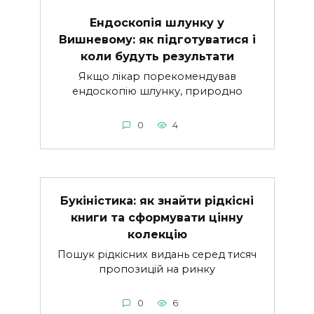
Ендоскопія шлунку у
Вишневому: як підготуватися і
коли будуть результати
Якщо лікар порекомендував
ендоскопію шлунку, природно
0
4
Букіністика: як знайти рідкісні
книги та сформувати цінну
колекцію
Пошук рідкісних видань серед тисяч
пропозицій на ринку
0
6