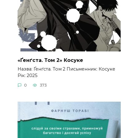
«Ґенґста. Том 2» Косуке
Назва: Ґенґста. Том 2 Письменник: Косуке
Рік: 2025
0
373