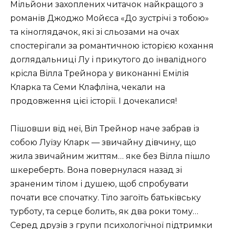
Мільйони захоплених читачок найкращого з
романів Джоджо Мойєса «До зустрічі з тобою»
та кіноглядачок, які зі сльозами на очах
спостерігали за романтичною історією кохання
доглядальниці Лу і прикутого до інвалідного
крісла Вілла Трейнора у виконанні Емілія
Кларка та Семи Клафліна, чекали на
продовження цієї історії.
І дочекалися!
Пішовши від неї, Віл Трейнор наче забрав із
собою Луїзу Кларк — звичайну дівчину, що
жила звичайним життям… яке без Вілла пішло
шкереберть.
Вона повернулася назад зі
зраненим тілом і душею, щоб спробувати
почати все спочатку.
Тіло загоїть батьківську
турботу, та серце болить, як два роки тому…
Серед друзів з групи психологічної підтримки