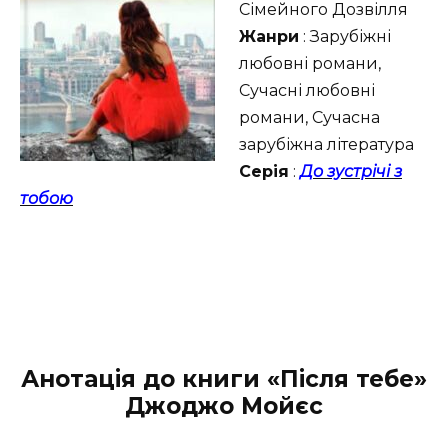
Сімейного Дозвілля
Жанри
: Зарубіжні
любовні романи,
Сучасні любовні
романи, Сучасна
зарубіжна література
Серія
:
До зустрічі з
тобою
Анотація до книги «Після тебе»
Джоджо Мойєс