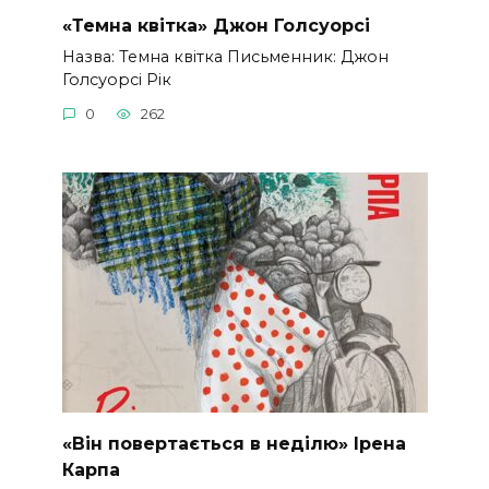
«Темна квітка» Джон Голсуорсі
Назва: Темна квітка Письменник: Джон
Голсуорсі Рік
0
262
«Він повертається в неділю» Ірена
Карпа