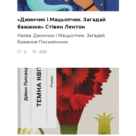
«Джинчик і Мацьопчик. Загадай
бажання» Стівен Лентон
Назва: Джинчик і Мацьопчик. Загадай
бажання Письменник
0
200