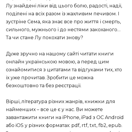
Лу знайдені ліки від цього болю, радості, надії,
поділені на всіх разом із жахливим печивом.
І
зустріне Сема, яка знає все про життя і смерть,
сильного, мужнього і до нестями закоханого…
Та чи стане Лу покохати знову?
Дуже зручно на нашому сайті читати книги
онлайн українською мовою, а перед цим
ознайомитися з цитатами та відгуками тих, хто
їх уже прочитав.
Зробити це можна
безкоштовно та без реєстрації.
Вірші, література різних жанрів, книжки для
найменших – все це є у нас.
Ви можете
завантажити книги на iPhone, iPad з ОС Android
або iOS у різних форматах: pdf, rtf, txt, fb2, epub.