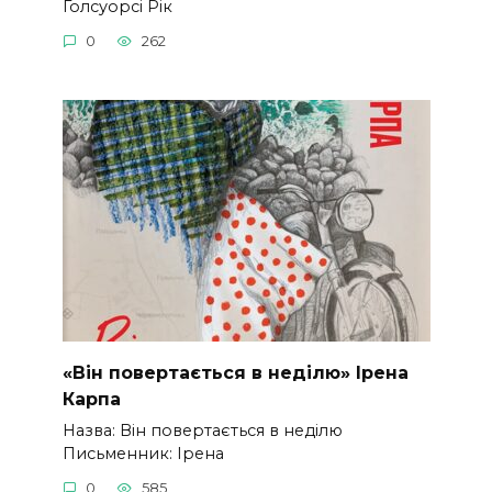
Голсуорсі Рік
0
262
«Він повертається в неділю» Ірена
Карпа
Назва: Він повертається в неділю
Письменник: Ірена
0
585