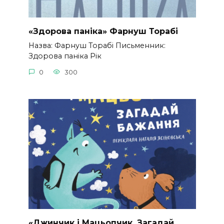
«Здорова паніка» Фарнуш Торабі
Назва: Фарнуш Торабі Письменник:
Здорова паніка Рік
0
300
«Джинчик і Мацьопчик. Загадай