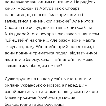
вони зачаровані одним пінгвіном. На радість
юних Імоджен та Артура, місіс Стюарт
наполягає, що пінгвін “має приходити і
залишатися з ними, коли захоче”. Але ніхто зі
Стюартів не очікує, що пінгвін з’явиться біля
їхніх дверей того вечора з рюкзаком з написом
“Ейнштейн” на спині… Але разом вони мають
з’ясувати, чому Ейнштейн прийшов до них, і
вони повинні триматися подалі від таємничої
людини в білому. халат. І Ейнштейн не може
залишатися вічно, чи не так? ..
Дуже зручно на нашому сайті читати книги
онлайн українською мовою, а перед цим
ознайомитись з цитатами та відгуками тих, хто
їх вже прочитав. Зробити це можна
безкоштовно та без реєстрації.