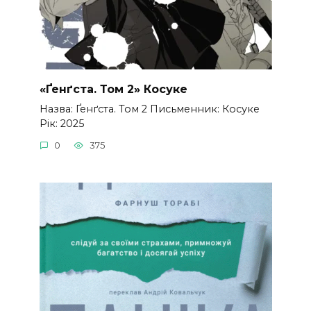
«Ґенґста. Том 2» Косуке
Назва: Ґенґста. Том 2 Письменник: Косуке
Рік: 2025
0
375