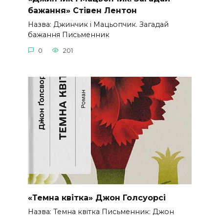
бажання» Стівен Лентон
Назва: Джинчик і Мацьопчик. Загадай
бажання Письменник
0
201
«Темна квітка» Джон Голсуорсі
Назва: Темна квітка Письменник: Джон