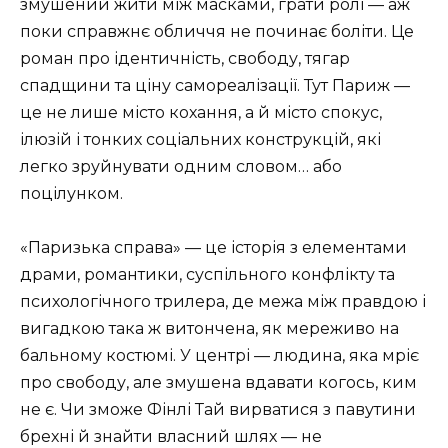
змушений жити між масками, грати ролі — аж
поки справжнє обличчя не починає боліти. Це
роман про ідентичність, свободу, тягар
спадщини та ціну самореалізації. Тут Париж —
це не лише місто кохання, а й місто спокус,
ілюзій і тонких соціальних конструкцій, які
легко зруйнувати одним словом… або
поцілунком.
«Паризька справа» — це історія з елементами
драми, романтики, суспільного конфлікту та
психологічного трилера, де межа між правдою і
вигадкою така ж витончена, як мереживо на
бальному костюмі. У центрі — людина, яка мріє
про свободу, але змушена вдавати когось, ким
не є. Чи зможе Фінлі Тай вирватися з павутини
брехні й знайти власний шлях — не