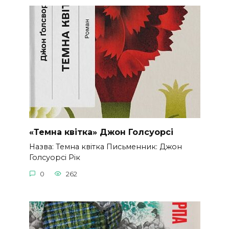
«Темна квітка» Джон Голсуорсі
Назва: Темна квітка Письменник: Джон
Голсуорсі Рік
0
262