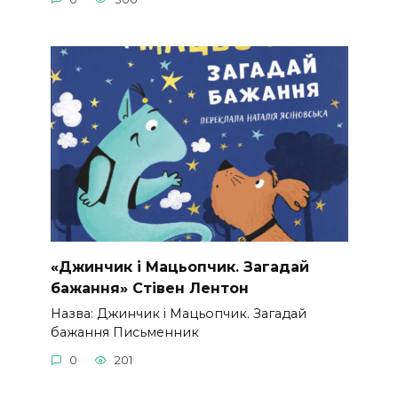
«Джинчик і Мацьопчик. Загадай
бажання» Стівен Лентон
Назва: Джинчик і Мацьопчик. Загадай
бажання Письменник
0
201