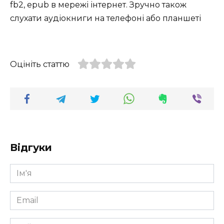
fb2, epub в мережі інтернет. Зручно також
слухати аудіокниги на телефоні або планшеті
Оцініть статтю
Відгуки
Ім'я
*
Email
*
Сайт