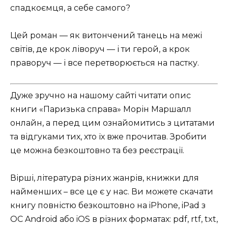
спадкоємця, а себе самого?
Цей роман — як витончений танець на межі
світів, де крок ліворуч — і ти герой, а крок
праворуч — і все перетворюється на пастку.
Дуже зручно на нашому сайті читати опис
книги «Паризька справа» Морін Маршалл
онлайн, а перед цим ознайомитись з цитатами
та відгуками тих, хто їх вже прочитав. Зробити
це можна безкоштовно та без реєстрації.
Вірші, література різних жанрів, книжки для
найменших – все це є у нас. Ви можете скачати
книгу повністю безкоштовно на iPhone, iPad з
ОС Android або iOS в різних форматах: pdf, rtf, txt,