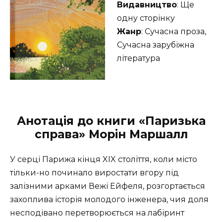
Видавництво
: Ще
одну сторінку
Жанр
: Сучасна проза,
Сучасна зарубіжна
література
Анотація до книги «Паризька
справа» Морін Маршалл
У серці Парижа кінця XIX століття, коли місто
тільки-но починало виростати вгору під
залізними арками Вежі Ейфеля, розгортається
захоплива історія молодого інженера, чия доля
несподівано перетворюється на лабіринт