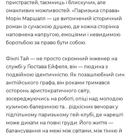
пристрастей, таємниць і блискучих, але
оманливих можливостей. «Паризька справа»
Морін Маршалл — це витончений історичний
роман із сучасною душею, де кожна сторінка
наповнена напругою, емоціями і невидимою
боротьбою за право бути собою.
Фінлі Тай — не просто скромний інженер на
службі у Ґюстава Ейфеля, він — людина з
подвійною ідентичністю. Як позашлюбний син
англійського графа, він роками тримався
осторонь аристократичного світу,
зосереджуючись на роботі, опіці над молодою
кузиною-балериною та… рідкісних вечорах у
підпільному паризькому гей-клубі, де нарешті
може дихати на повні груди. Його життя —
балансування на межі між світами, між тінню й