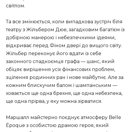
світлом.
Та все змінюється, коли випадкова зустріч біля
театру з Жільбером Дюе, загадковим багатієм із
добірною манерою і небезпечними ідеями,
відкриває перед Фіном двері до вищого світу.
Жільбер переконує його вдати із себе
законного спадкоємця графа — шанс, який
обіцяє вирішення усіх фінансових проблем,
зцілення родинних ран і нове майбутнє. Але за
кожним блискучим балом і шампанським —
ховається ще одна брехня, ще одна небезпека,
ще одна прірва, у яку можна зірватися.
Маршалл майстерно поєднує атмосферу Belle
Époque з особистою драмою героя, який