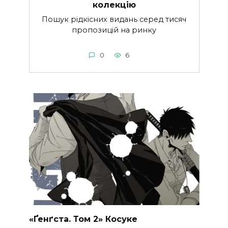
колекцію
Пошук рідкісних видань серед тисяч
пропозицій на ринку
0
6
«Ґенґста. Том 2» Косуке