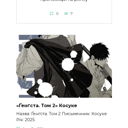
0
7
«Ґенґста. Том 2» Косуке
Назва: Ґенґста. Том 2 Письменник: Косуке
Рік: 2025