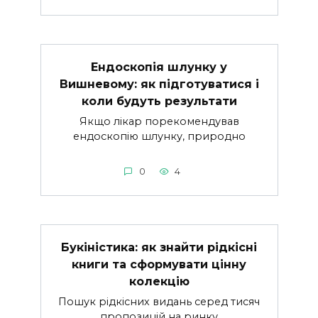
Ендоскопія шлунку у
Вишневому: як підготуватися і
коли будуть результати
Якщо лікар порекомендував
ендоскопію шлунку, природно
0
4
Букіністика: як знайти рідкісні
книги та сформувати цінну
колекцію
Пошук рідкісних видань серед тисяч
пропозицій на ринку