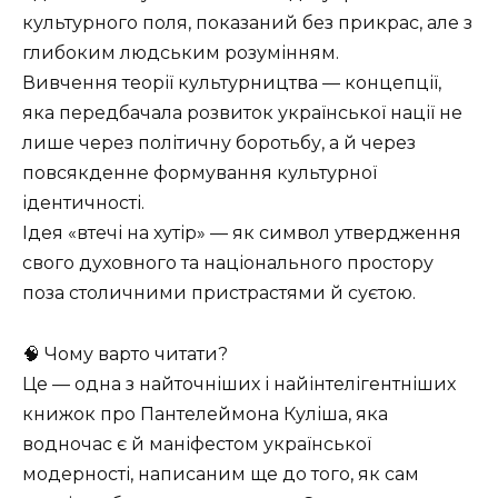
культурного поля, показаний без прикрас, але з
глибоким людським розумінням.
Вивчення теорії культурництва — концепції,
яка передбачала розвиток української нації не
лише через політичну боротьбу, а й через
повсякденне формування культурної
ідентичності.
Ідея «втечі на хутір» — як символ утвердження
свого духовного та національного простору
поза столичними пристрастями й суєтою.
🧠 Чому варто читати?
Це — одна з найточніших і найінтелігентніших
книжок про Пантелеймона Куліша, яка
водночас є й маніфестом української
модерності, написаним ще до того, як сам