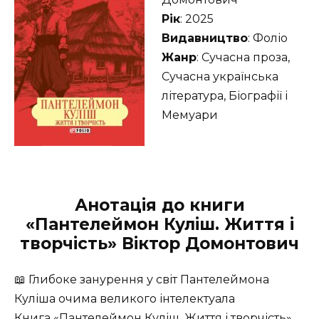
Рік
: 2025
Видавництво
: Фоліо
Жанр
: Сучасна проза,
Сучасна українська
література, Біографії і
Мемуари
Анотація до книги
«Пантелеймон Куліш. Життя і
творчість» Віктор Домонтович
📖 Глибоке занурення у світ Пантелеймона
Куліша очима великого інтелектуала
Книга «Пантелеймон Куліш. Життя і творчість»,