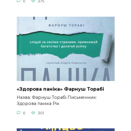
0
375
«Здорова паніка» Фарнуш Торабі
Назва: Фарнуш Торабі Письменник:
Здорова паніка Рік
0
301