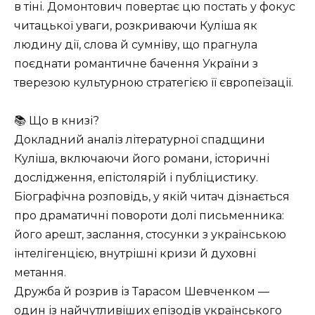
в тіні. Домонтович повертає цю постать у фокус
читацької уваги, розкриваючи Куліша як
людину дії, слова й сумніву, що прагнула
поєднати романтичне бачення України з
тверезою культурною стратегією її європеїзації.
📚 Що в книзі?
Докладний аналіз літературної спадщини
Куліша, включаючи його романи, історичні
дослідження, епістолярій і публіцистику.
Біографічна розповідь, у якій читач дізнається
про драматичні повороти долі письменника:
його арешт, заслання, стосунки з українською
інтелігенцією, внутрішні кризи й духовні
метання.
Дружба й розрив із Тарасом Шевченком —
один із найчутливіших епізодів українського