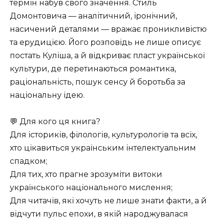
термін набув свого значення. Стиль
Домонтовича — аналітичний, іронічний,
насичений деталями — вражає проникливістю
та ерудицією. Його розповідь не лише описує
постать Куліша, а й відкриває пласт української
культури, де перетинаються романтика,
раціональність, пошук сенсу й боротьба за
національну ідею.
💬 Для кого ця книга?
Для істориків, філологів, культурологів та всіх,
хто цікавиться українським інтелектуальним
спадком;
Для тих, хто прагне зрозуміти витоки
українського національного мислення;
Для читачів, які хочуть не лише знати факти, а й
відчути пульс епохи, в якій народжувалася