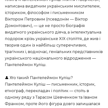
написана видатним українським мислителем,
істориком, філософом і письменником
Віктором Петровим (псевдонім — Віктор
Домонтович), — це не просто біографія
видатного українського діяча, а інтелектуальна
подорож крізь українське XIX століття, де жив і
творив один із найбільш суперечливих,
трагічних і, водночас, геніальних представників
українського національного відродження —
Пантелеймон Куліш.
👤 Хто такий Пантелеймон Куліш?
Пантелеймон Куліш — письменник, історик,
етнограф, перекладач і політик — стоїть в
одному ряду з Тарасом Шевченком та Іваном
Франком, проте його фігура довго залишалася