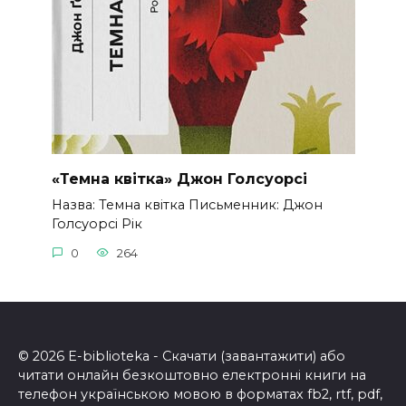
«Темна квітка» Джон Голсуорсі
Назва: Темна квітка Письменник: Джон
Голсуорсі Рік
0
264
© 2026 E-biblioteka - Скачати (завантажити) або
читати онлайн безкоштовно електронні книги на
телефон українською мовою в форматах fb2, rtf, pdf,