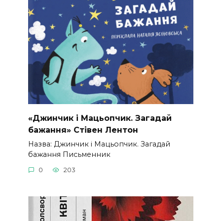
«Джинчик і Мацьопчик. Загадай
бажання» Стівен Лентон
Назва: Джинчик і Мацьопчик. Загадай
бажання Письменник
0
203