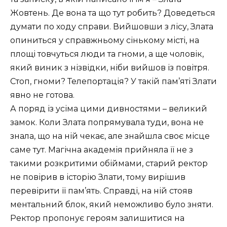
Жовтень.
Де вона та що тут робить?
Доведеться
думати по ходу справи.
Вийшовши з лісу, Злата
опиниться у справжньому сінькому місті, на
площі товчуться люди та гноми, а ще чоловік,
який виник з нізвідки, ніби вийшов із повітря.
Стоп, гноми?
Телепортація?
У такій пам’яті Злати
явно не готова.
А поряд із усіма цими дивностями – великий
замок.
Коли Злата попрямувала туди, вона не
знала, що на ній чекає, але знайшла своє місце
саме тут.
Магічна академія прийняла її не з
такими розкритими обіймами, старий ректор
не повірив в історію Злати, тому вирішив
перевірити її пам’ять.
Справді, на ній стояв
ментальний блок, який неможливо було зняти.
Ректор пропонує героям залишитися на