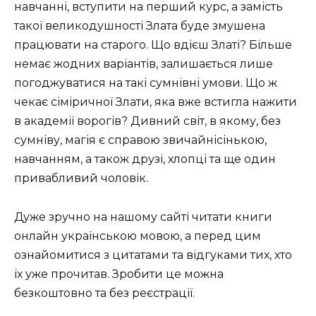
навчанні, вступити на перший курс, а замість
такої великодушності Злата буде змушена
працювати на старого.
Що вдієш Златі?
Більше
немає жодних варіантів, залишається лише
погоджуватися на такі сумнівні умови.
Що ж
чекає сіміричної Злати, яка вже встигла нажити
в академії ворогів?
Дивний світ, в якому, без
сумніву, магія є справою звичайнісінькою,
навчанням, а також друзі, хлопці та ще один
привабливий чоловік.
Дуже зручно на нашому сайті читати книги
онлайн українською мовою, а перед цим
ознайомитися з цитатами та відгуками тих, хто
їх уже прочитав.
Зробити це можна
безкоштовно та без реєстрації.