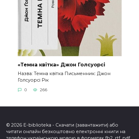
«Темна квітка» Джон Голсуорсі
Назва: Темна квітка Письменник: Джон
Голсуорсі Рік
0
266
© 2026 E-biblioteka - Скачати (завантажити) або
читати онлайн безкоштовно електронні книги на
телефон українською мовою в форматах fb2, rtf, pdf,