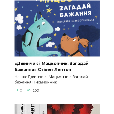
«Джинчик і Мацьопчик. Загадай
бажання» Стівен Лентон
Назва: Джинчик і Мацьопчик. Загадай
бажання Письменник
0
203