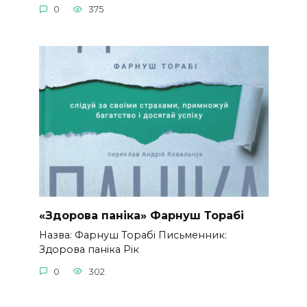
0
375
«Здорова паніка» Фарнуш Торабі
Назва: Фарнуш Торабі Письменник:
Здорова паніка Рік
0
302