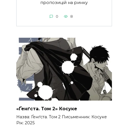
пропозицій на ринку
0
8
«Ґенґста. Том 2» Косуке
Назва: Ґенґста. Том 2 Письменник: Косуке
Рік: 2025