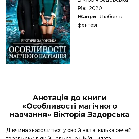
Рік
: 2020
Жанри
: Любовне
фентезі
Анотація до книги
«Особливості магічного
навчання» Вікторія Задорська
Дівчина знаходиться у своїй валізі кілька речей
та записку, в якій написано її ім’я – Злата