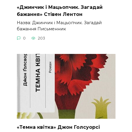
«Джинчик і Мацьопчик. Загадай
бажання» Стівен Лентон
Назва: Джинчик і Мацьопчик. Загадай
бажання Письменник
0
203
«Темна квітка» Джон Голсуорсі