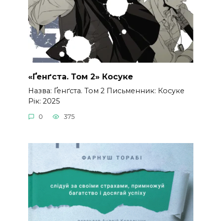
«Ґенґста. Том 2» Косуке
Назва: Ґенґста. Том 2 Письменник: Косуке
Рік: 2025
0
375