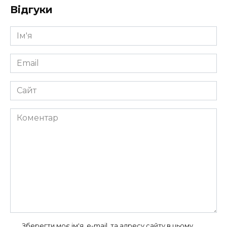
Відгуки
Ім'я
*
Email
*
Сайт
Коментар
Зберегти моє ім'я, e-mail, та адресу сайту в цьому