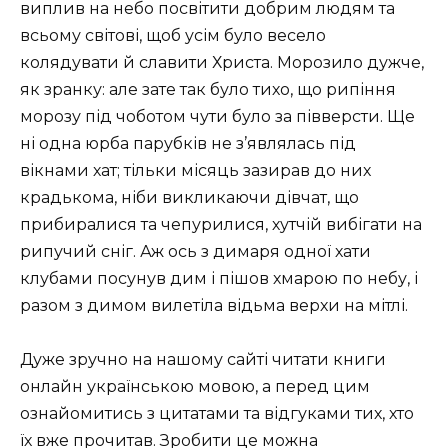
виплив на небо посвітити добрим людям та
всьому світові, щоб усім було весело
колядувати й славити Христа. Морозило дужче,
як зранку: але зате так було тихо, що рипіння
морозу під чоботом чути було за півверсти. Ще
ні одна юрба парубків не з’являлась під
вікнами хат; тільки місяць зазирав до них
крадькома, ніби викликаючи дівчат, що
прибиралися та чепурилися, хутчій вибігати на
рипучий сніг. Аж ось з димаря одної хати
клубами посунув дим і пішов хмарою по небу, і
разом з димом вилетіла відьма верхи на мітлі.
Дуже зручно на нашому сайті читати книги
онлайн українською мовою, а перед цим
ознайомитись з цитатами та відгуками тих, хто
їх вже прочитав. Зробити це можна