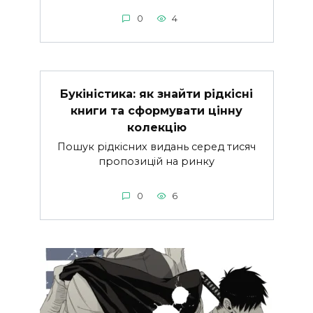
0
4
Букіністика: як знайти рідкісні
книги та сформувати цінну
колекцію
Пошук рідкісних видань серед тисяч
пропозицій на ринку
0
6