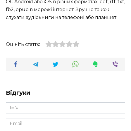
ОС Android або iOS в різних форматах: pdf, rtf, txt,
fb2, epub в мережі інтернет. Зручно також
слухати аудіокниги на телефоні або планшеті
Оцініть статтю
Відгуки
Ім'я
*
Email
*