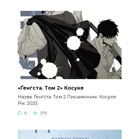
«Ґенґста. Том 2» Косуке
Назва: Ґенґста. Том 2 Письменник: Косуке
Рік: 2025
0
375