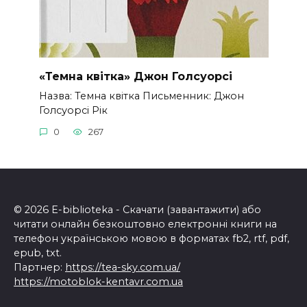
«Темна квітка» Джон Голсуорсі
Назва: Темна квітка Письменник: Джон
Голсуорсі Рік
0
267
© 2026 E-biblioteka - Скачати (завантажити) або
читати онлайн безкоштовно електронні книги на
телефон українською мовою в форматах fb2, rtf, pdf,
epub, txt.
Партнер:
https://tea-sky.com.ua/
https://motoblok-kentavr.com.ua