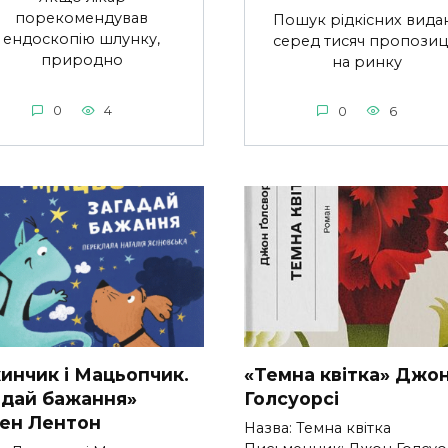
порекомендував
Пошук рідкісних вида
ендоскопію шлунку,
серед тисяч пропозиц
природно
на ринку
0
4
0
6
инчик і Мацьопчик.
«Темна квітка» Джо
адай бажання»
Голсуорсі
вен Лентон
Назва: Темна квітка