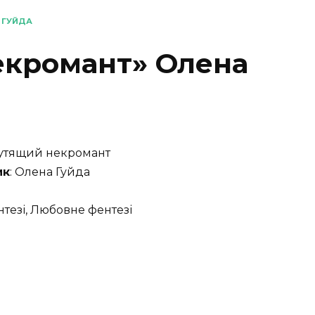
 ГУЙДА
екромант» Олена
путящий некромант
ик
: Олена Гуйда
нтезі, Любовне фентезі