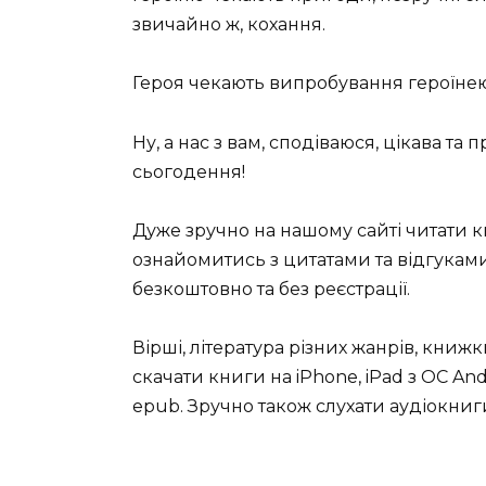
звичайно ж, кохання.
Героя чекають випробування героїнею 
Ну, а нас з вам, сподіваюся, цікава та 
сьогодення!
Дуже зручно на нашому сайті читати 
ознайомитись з цитатами та відгуками 
безкоштовно та без реєстрації.
Вірші, література різних жанрів, книж
скачати книги на iPhone, iPad з ОС Andro
epub. Зручно також слухати аудіокниги