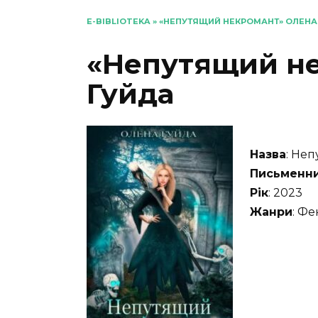
E-BIBLIOTEKA
»
«НЕПУТЯЩИЙ НЕКРОМАНТ» ОЛЕНА
«Непутящий н
Гуйда
Назва
: Не
Письменн
Рік
: 2023
Жанри
: Фе