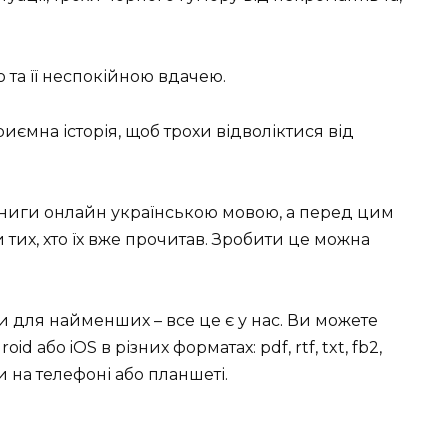
та її неспокійною вдачею.
приємна історія, щоб трохи відволіктися від
книги онлайн українською мовою, а перед цим
тих, хто їх вже прочитав. Зробити це можна
ки для найменших – все це є у нас. Ви можете
id або iOS в різних форматах: pdf, rtf, txt, fb2,
 на телефоні або планшеті.