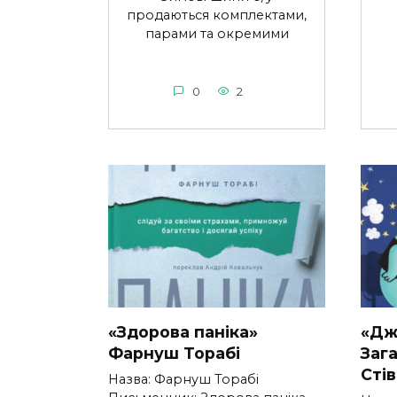
продаються комплектами,
парами та окремими
0
2
«Здорова паніка»
«Дж
Фарнуш Торабі
Заг
Сті
Назва: Фарнуш Торабі