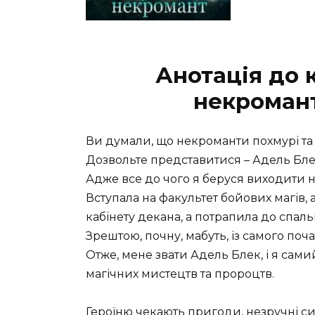
Анотація до
некроман
Ви думали, що некроманти похмурі та 
Дозвольте представитися – Адель Бле
Адже все до чого я беруся виходити н
Вступала на факультет бойових магів, а
кабінету декана, а потрапила до спаль
Зрештою, почну, мабуть, із самого поча
Отже, мене звати Адель Блек, і я сами
магічних мистецтв та пророцтв.
Героїню чекають пригоди, незручні сит