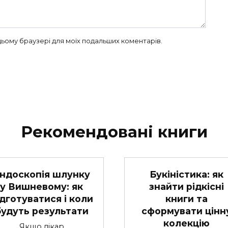
в цьому браузері для моїх подальших коментарів.
Рекомендовані книги
Букіністика: як
ндоскопія шлунку
знайти рідкісні
у Вишневому: як
книги та
ідготуватися і коли
сформувати цінн
будуть результати
колекцію
Якщо лікар