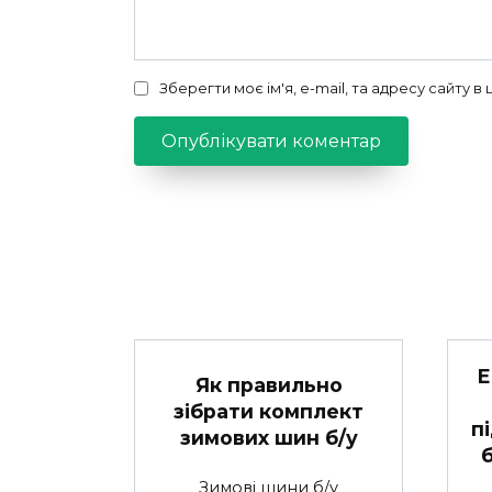
Зберегти моє ім'я, e-mail, та адресу сайту 
Е
Як правильно
зібрати комплект
п
зимових шин б/у
Зимові шини б/у