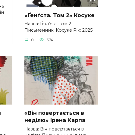
нь
ій
«Ґенґста. Том 2» Косуке
Назва: Ґенґста. Том 2
Письменник: Косуке Рік: 2025
0
374
н
«Він повертається в
неділю» Ірена Карпа
Назва: Він повертається в