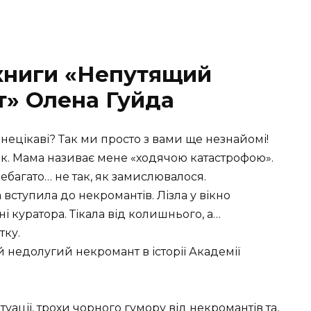
 книги «Непутящий
т» Олена Гуйда
нецікаві? Так ми просто з вами ще незнайомі!
к. Мама називає мене «ходячою катастрофою».
ебагато… не так, як замислювалося.
 вступила до некромантів. Лізла у вікно
ні куратора. Тікала від колишнього, а…
тку.
й недолугий некромант в історії Академії
уації, трохи чорного гумору від некромантів та,