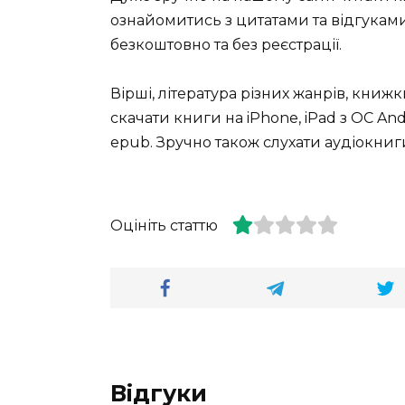
ознайомитись з цитатами та відгуками 
безкоштовно та без реєстрації.
Вірші, література різних жанрів, книж
скачати книги на iPhone, iPad з ОС Andro
epub. Зручно також слухати аудіокниги
Оцініть статтю
Відгуки