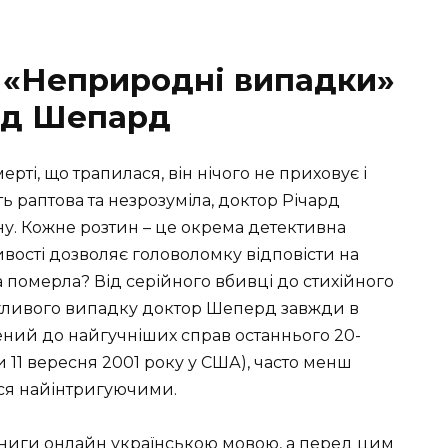
и «Неприродні випадки»
рд Шепард
рті, що трапилася, він нічого не приховує і
ь раптова та незрозуміла, доктор Річард
ну. Кожне розтин – це окрема детективна
ивості дозволяє головоломку відповісти на
 померла? Від серійного вбивці до стихійного
жахливого випадку доктор Шеперд завжди в
лучений до найгучніших справ останнього 20-
 11 вересня 2001 року у США), часто менш
ися найінтригуючими.
книги онлайн українською мовою, а перед цим