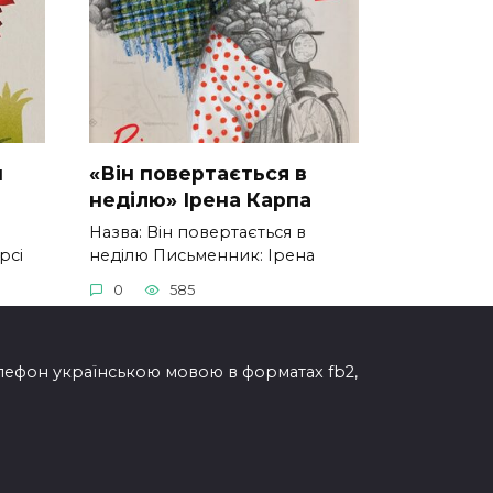
н
«Він повертається в
неділю» Ірена Карпа
Назва: Він повертається в
рсі
неділю Письменник: Ірена
0
585
елефон українською мовою в форматах fb2,