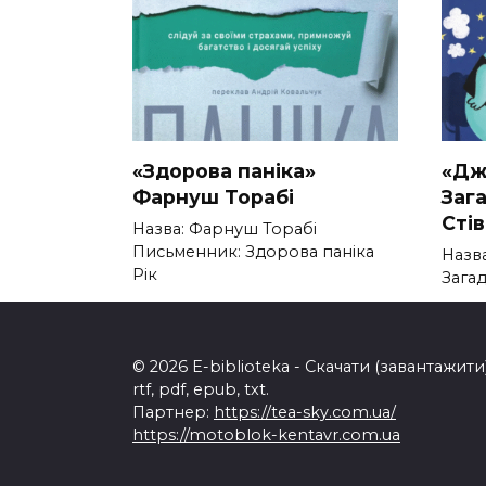
«Здорова паніка»
«Дж
Фарнуш Торабі
Заг
Сті
Назва: Фарнуш Торабі
Письменник: Здорова паніка
Назв
Рік
Зага
0
300
0
© 2026 E-biblioteka - Скачати (завантажи
rtf, pdf, epub, txt.
Партнер:
https://tea-sky.com.ua/
https://motoblok-kentavr.com.ua