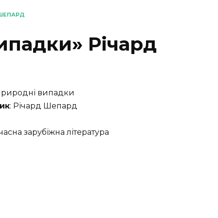
 ШЕПАРД
ипадки» Річард
природні випадки
ик
: Річард Шепард
учасна зарубіжна література