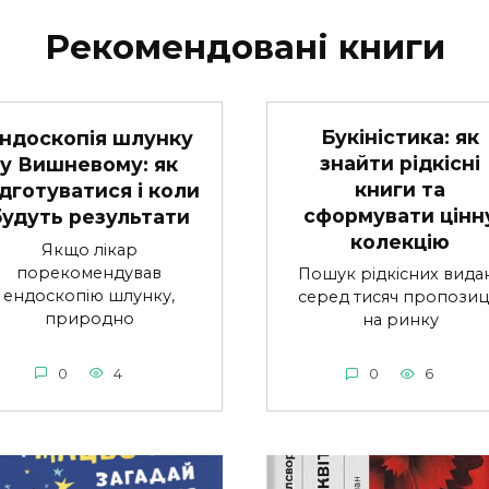
Рекомендовані книги
Букіністика: як
ндоскопія шлунку
знайти рідкісні
у Вишневому: як
книги та
ідготуватися і коли
сформувати цінн
будуть результати
колекцію
Якщо лікар
порекомендував
Пошук рідкісних вида
ендоскопію шлунку,
серед тисяч пропозиц
природно
на ринку
0
4
0
6