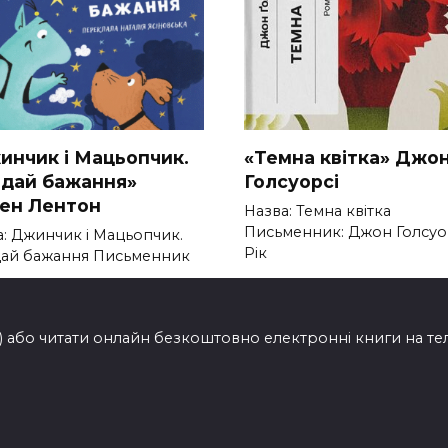
инчик і Мацьопчик.
«Темна квітка» Джо
адай бажання»
Голсуорсі
вен Лентон
Назва: Темна квітка
Письменник: Джон Голсуо
а: Джинчик і Мацьопчик.
Рік
дай бажання Письменник
0
262
201
ти) або читати онлайн безкоштовно електронні книги на т