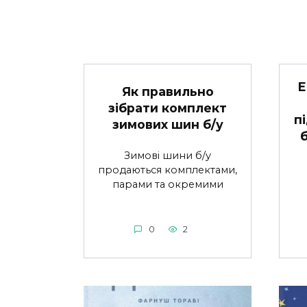
Е
Як правильно
зібрати комплект
п
зимових шин б/у
Зимові шини б/у
продаються комплектами,
парами та окремими
0
2