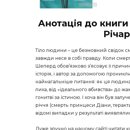
Анотація до книг
Річа
Тіло людини – це безмовний свідок сме
завжди несе в собі правду. Коли смерт
Шеперд обов’язково з’ясовує її причи
історія, і автор за допомогою проникл
найнагальніше питання: як ця людина
лиха, від «ідеального вбивства» до 
гонитві за істиною. І хоча він був за
річчя (смерть принцеси Діани, теракти
відомі випадки у результаті виявлял
Дуже зручно на нашому сайті читати 