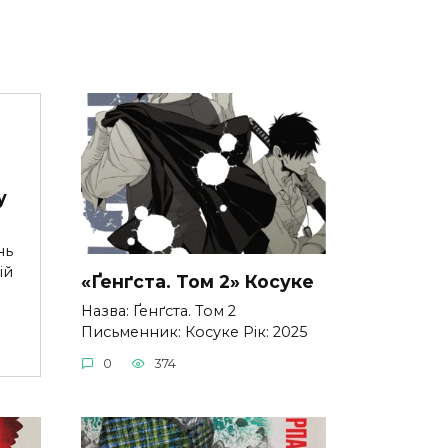
у
нь
ій
«Ґенґста. Том 2» Косуке
Назва: Ґенґста. Том 2
Письменник: Косуке Рік: 2025
0
374