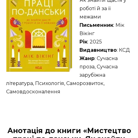
Як знайти щастя у
роботі й за її
межами
Письменник
: Мік
Вікінг
Рік
: 2025
Видавництво
: КСД
Жанр
: Сучасна
проза, Сучасна
зарубіжна
література, Психологія, Саморозвиток,
Самовдосконалення
Анотація до книги «Мистецтво