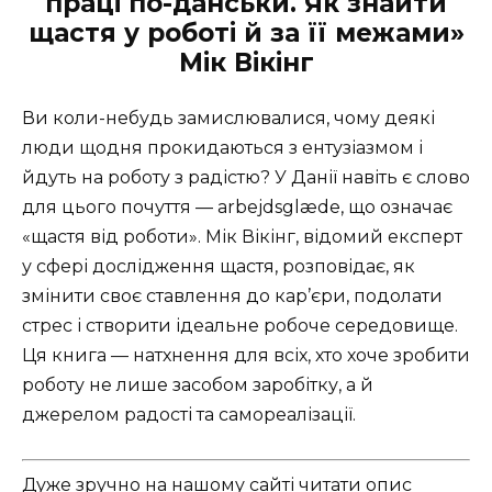
праці по-данськи. Як знайти
щастя у роботі й за її межами»
Мік Вікінг
Ви коли-небудь замислювалися, чому деякі
люди щодня прокидаються з ентузіазмом і
йдуть на роботу з радістю? У Данії навіть є слово
для цього почуття — arbejdsglæde, що означає
«щастя від роботи». Мік Вікінг, відомий експерт
у сфері дослідження щастя, розповідає, як
змінити своє ставлення до кар’єри, подолати
стрес і створити ідеальне робоче середовище.
Ця книга — натхнення для всіх, хто хоче зробити
роботу не лише засобом заробітку, а й
джерелом радості та самореалізації.
Дуже зручно на нашому сайті читати опис