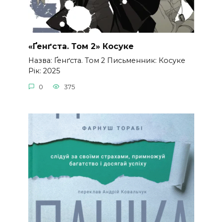
«Ґенґста. Том 2» Косуке
Назва: Ґенґста. Том 2 Письменник: Косуке
Рік: 2025
0
375