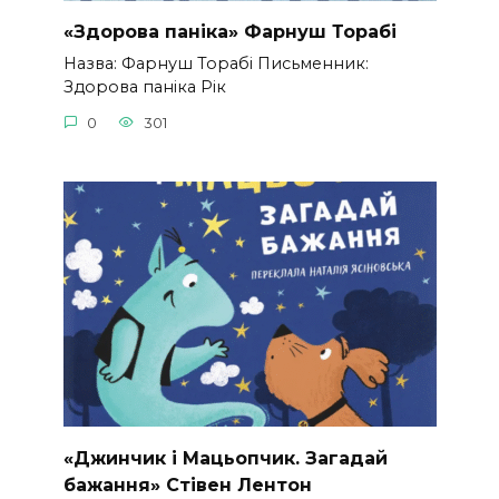
«Здорова паніка» Фарнуш Торабі
Назва: Фарнуш Торабі Письменник:
Здорова паніка Рік
0
301
«Джинчик і Мацьопчик. Загадай
бажання» Стівен Лентон