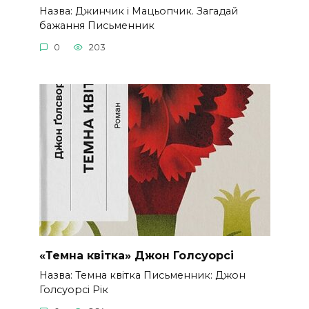
Назва: Джинчик і Мацьопчик. Загадай
бажання Письменник
0
203
«Темна квітка» Джон Голсуорсі
Назва: Темна квітка Письменник: Джон
Голсуорсі Рік