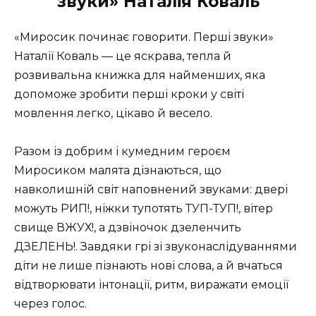
звуки» Наталія Коваль
«Миросик починає говорити. Перші звуки»
Наталії Коваль — це яскрава, тепла й
розвивальна книжка для найменших, яка
допоможе зробити перші кроки у світі
мовлення легко, цікаво й весело.
Разом із добрим і кумедним героєм
Миросиком малята дізнаються, що
навколишній світ наповнений звуками: двері
можуть РИП!, ніжки тупотять ТУП-ТУП!, вітер
свище ВЖУХ!, а дзвіночок дзеленчить
ДЗЕЛЕНЬ!. Завдяки грі зі звуконаслідуваннями
діти не лише пізнають нові слова, а й вчаться
відтворювати інтонації, ритм, виражати емоції
через голос.