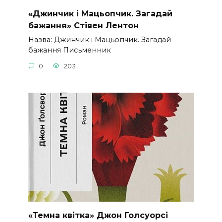
«Джинчик і Мацьопчик. Загадай
бажання» Стівен Лентон
Назва: Джинчик і Мацьопчик. Загадай
бажання Письменник
0
203
«Темна квітка» Джон Голсуорсі