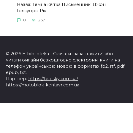
Назва: Темна квітка Письменник: Джон
Голсуорсі Рік
0
267
© 2026 E-biblioteka - Скачати (завантажити) або
читати онлайн безкоштовно електронні книги на
телефон українською мовою в форматах fb2, rtf, pdf,
epub, txt.
Партнер:
https://tea-sky.com.ua/
https://motoblok-kentavr.com.ua