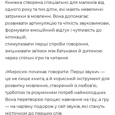
Книжка створена спеціально для малюків від
одного року та тих діток, які мають невеличкі
затримки в мовленні. Вона допомагає:
розвивати артикуляцію та чіткість звуковимови,
формувати емоційний відгук і чутливість до
інтонацій,
стимулювати перші спроби говоріння,
зміцнювати зв’язок між батьками й дитиною
через спільні ігри та читання.
«Миросик починає говорити. Перші звуки» —
це не лише книга, а й корисний інструмент для
розвитку мовлення, створений із любов’ю,
турботою та розумінням потреб наймолодших.
Вона перетворює процес навчання на гру, а гру
— на чарівну подорож у світ звуків, які стануть
місточком до перших слів.