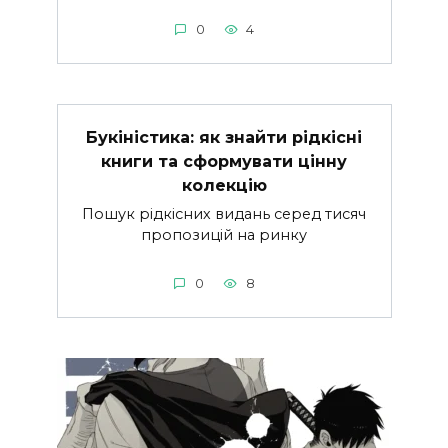
0
4
Букіністика: як знайти рідкісні
книги та сформувати цінну
колекцію
Пошук рідкісних видань серед тисяч
пропозицій на ринку
0
8