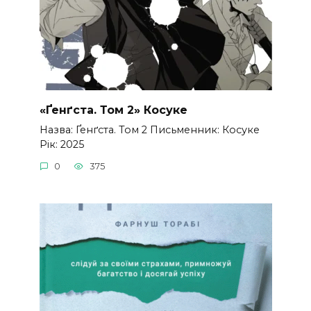
«Ґенґста. Том 2» Косуке
Назва: Ґенґста. Том 2 Письменник: Косуке
Рік: 2025
0
375