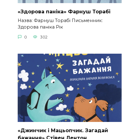
«Здорова паніка» Фарнуш Торабі
Назва: Фарнуш Торабі Письменник:
Здорова паніка Рік
0
302
«Джинчик і Мацьопчик. Загадай
бажання» Стівен Лентон