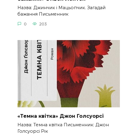
Назва: Джинчик і Мацьопчик. Загадай
бажання Письменник
0
203
«Темна квітка» Джон Голсуорсі
Назва: Темна квітка Письменник: Джон
Голсуорсі Рік