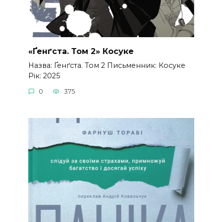
«Ґенґста. Том 2» Косуке
Назва: Ґенґста. Том 2 Письменник: Косуке
Рік: 2025
0
375