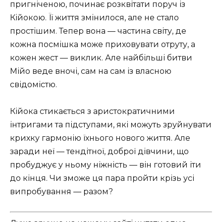
пригніченою, починає розквітати поруч із
Кійокою. Її життя змінилося, але не стало
простішим. Тепер вона — частина світу, де
кожна посмішка може приховувати отруту, а
кожен жест — виклик. Але найбільші битви
Мійо веде вночі, сам на сам із власною
свідомістю.
Кійока стикається з аристократичними
інтригами та підступами, які можуть зруйнувати
крихку гармонію їхнього нового життя. Але
заради неї — тендітної, доброї дівчини, що
пробуджує у ньому ніжність — він готовий іти
до кінця. Чи зможе ця пара пройти крізь усі
випробування — разом?