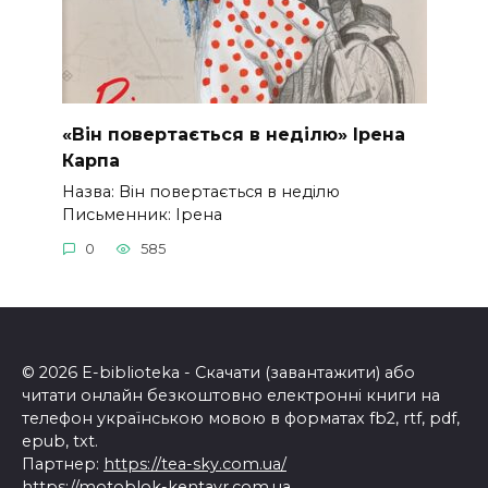
«Він повертається в неділю» Ірена
Карпа
Назва: Він повертається в неділю
Письменник: Ірена
0
585
© 2026 E-biblioteka - Скачати (завантажити) або
читати онлайн безкоштовно електронні книги на
телефон українською мовою в форматах fb2, rtf, pdf,
epub, txt.
Партнер:
https://tea-sky.com.ua/
https://motoblok-kentavr.com.ua