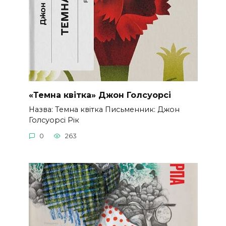
«Темна квітка» Джон Голсуорсі
Назва: Темна квітка Письменник: Джон
Голсуорсі Рік
0
263