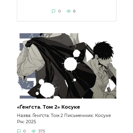
0
6
«Ґенґста. Том 2» Косуке
Назва: Ґенґста. Том 2 Письменник: Косуке
Рік: 2025
0
375