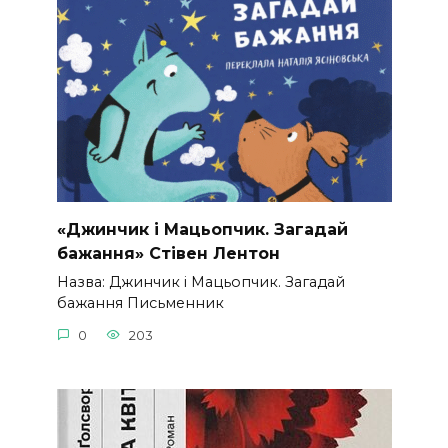
«Джинчик і Мацьопчик. Загадай
бажання» Стівен Лентон
Назва: Джинчик і Мацьопчик. Загадай
бажання Письменник
0
203