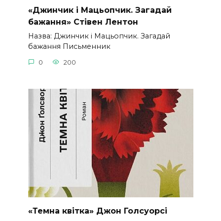
«Джинчик і Мацьопчик. Загадай
бажання» Стівен Лентон
Назва: Джинчик і Мацьопчик. Загадай
бажання Письменник
0
200
«Темна квітка» Джон Голсуорсі