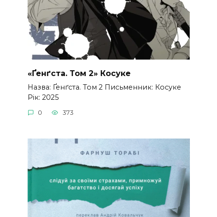
«Ґенґста. Том 2» Косуке
Назва: Ґенґста. Том 2 Письменник: Косуке
Рік: 2025
0
373