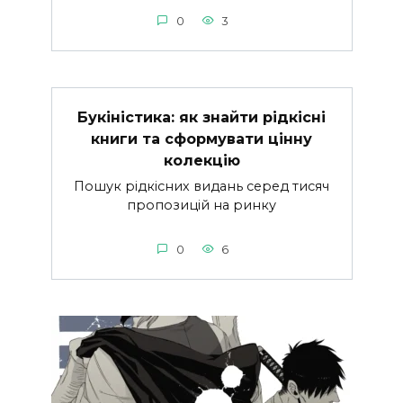
0
3
Букіністика: як знайти рідкісні
книги та сформувати цінну
колекцію
Пошук рідкісних видань серед тисяч
пропозицій на ринку
0
6