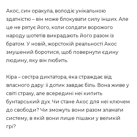
Акос, син оракула, володіє унікальною
здатністю – він може блокувати силу інших. Але
це не рятує його, коли солдати ворожого
народу шотетів викрадають його разом із
братом. У новій, жорстокій реальності Акос
змушений боротися, щоб повернути єдину
людину, яку він любить.
Кіра – сестра диктатора, яка страждає від
власного дару: її дотик завдає біль. Вона живе у
світі страху, але всередині неї кипить
бунтарський дух. Чи стане Акос для неї ключем
до свободи? Чи зможуть вони разом зламати
систему, в якій вони лише пішаки у великій
грі?