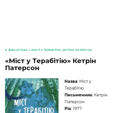
E-BIBLIOTEKA
»
«МІСТ У ТЕРАБІТІЮ» КЕТРІН ПАТЕРСОН
«Міст у Терабітію» Кетрін
Патерсон
Назва
: Міст у
Терабітію
Письменник
: Кетрін
Патерсон
Рік
: 1977