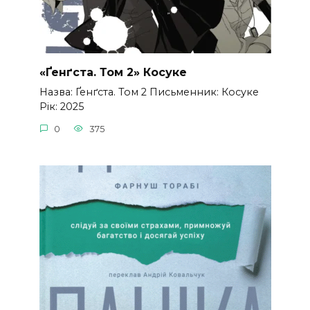
«Ґенґста. Том 2» Косуке
Назва: Ґенґста. Том 2 Письменник: Косуке
Рік: 2025
0
375