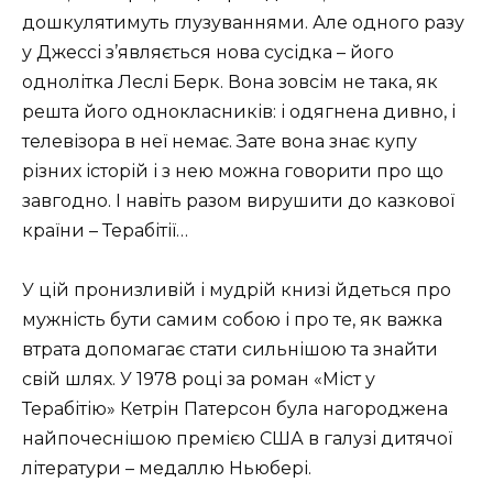
дошкулятимуть глузуваннями. Але одного разу
у Джессі з’являється нова сусідка – його
однолітка Леслі Берк. Вона зовсім не така, як
решта його однокласників: і одягнена дивно, і
телевізора в неї немає. Зате вона знає купу
різних історій і з нею можна говорити про що
завгодно. І навіть разом вирушити до казкової
країни – Терабітії…
У цій пронизливій і мудрій книзі йдеться про
мужність бути самим собою і про те, як важка
втрата допомагає стати сильнішою та знайти
свій шлях. У 1978 році за роман «Міст у
Терабітію» Кетрін Патерсон була нагороджена
найпочеснішою премією США в галузі дитячої
літератури – медаллю Ньюбері.