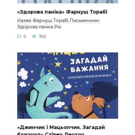
«Здорова паніка» Фарнуш Торабі
Назва: Фарнуш Торабі Письменник:
Здорова паніка Рік
0
302
«Джинчик і Мацьопчик. Загадай
бажання» Стівен Лентон