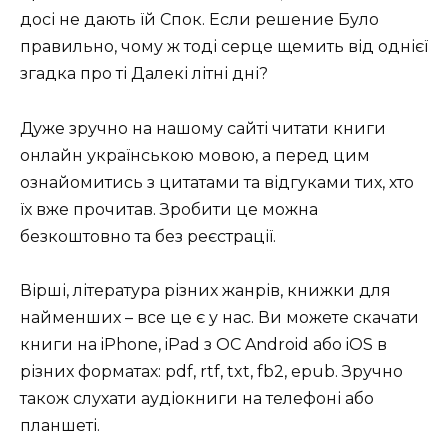
досі не дають їй Спок. Если решение Було
правильно, чому ж тоді серце щемить від однієї
згадка про ті Далекі літні дні?
Дуже зручно на нашому сайті читати книги
онлайн українською мовою, а перед цим
ознайомитись з цитатами та відгуками тих, хто
їх вже прочитав. Зробити це можна
безкоштовно та без реєстрації.
Вірші, література різних жанрів, книжки для
найменших – все це є у нас. Ви можете скачати
книги на iPhone, iPad з ОС Android або iOS в
різних форматах: pdf, rtf, txt, fb2, epub. Зручно
також слухати аудіокниги на телефоні або
планшеті.