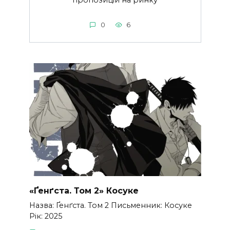
0
6
«Ґенґста. Том 2» Косуке
Назва: Ґенґста. Том 2 Письменник: Косуке
Рік: 2025