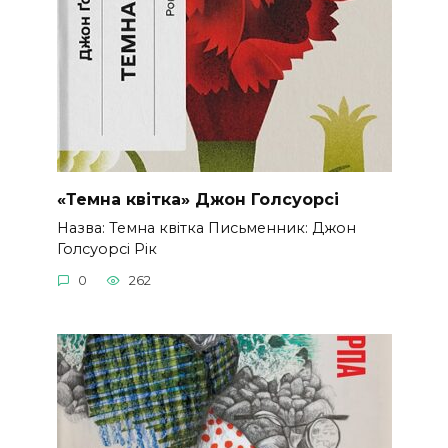
«Темна квітка» Джон Голсуорсі
Назва: Темна квітка Письменник: Джон
Голсуорсі Рік
0
262