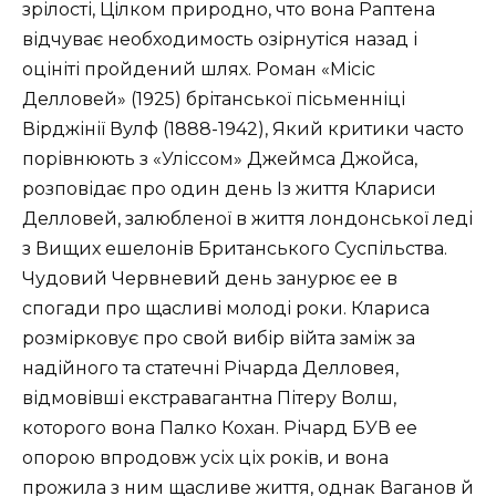
зрілості, Цілком природно, что вона Раптена
відчуває необходимость озірнутіся назад і
оцініті пройдений шлях. Роман «Місіс
Делловей» (1925) брітанської пісьменніці
Вірджінії Вулф (1888-1942), Який критики часто
порівнюють з «Уліссом» Джеймса Джойса,
розповідає про один день Із життя Клариси
Делловей, залюбленої в життя лондонської леді
з Вищих ешелонів Британського Суспільства.
Чудовий Червневий день занурює ее в
спогади про щасливі молоді роки. Клариса
розмірковує про свой вибір війта заміж за
надійного та статечні Річарда Делловея,
відмовівші екстравагантна Пітеру Волш,
которого вона Палко Кохан. Річард БУВ ее
опорою впродовж усіх ціх років, и вона
прожила з ним щасливе життя, однак Ваганов й