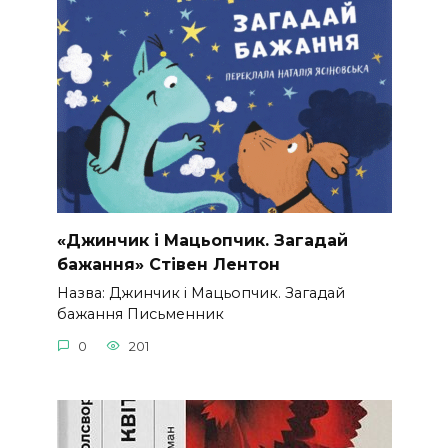
«Джинчик і Мацьопчик. Загадай
бажання» Стівен Лентон
Назва: Джинчик і Мацьопчик. Загадай
бажання Письменник
0
201