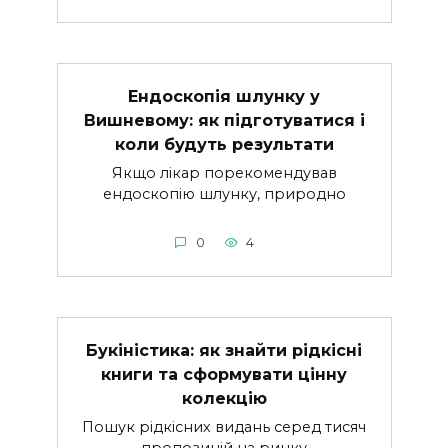
Ендоскопія шлунку у
Вишневому: як підготуватися і
коли будуть результати
Якщо лікар порекомендував
ендоскопію шлунку, природно
0
4
Букіністика: як знайти рідкісні
книги та сформувати цінну
колекцію
Пошук рідкісних видань серед тисяч
пропозицій на ринку