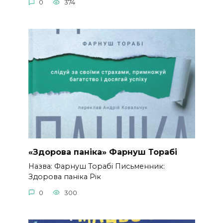
0
374
«Здорова паніка» Фарнуш Торабі
Назва: Фарнуш Торабі Письменник:
Здорова паніка Рік
0
300