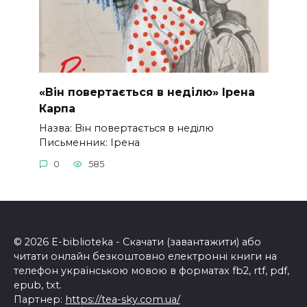
«Він повертається в неділю» Ірена
Карпа
Назва: Він повертається в неділю
Письменник: Ірена
0
585
© 2026 E-biblioteka - Скачати (завантажити) або
читати онлайн безкоштовно електронні книги на
телефон українською мовою в форматах fb2, rtf, pdf,
epub, txt.
Партнер:
https://tea-sky.com.ua/