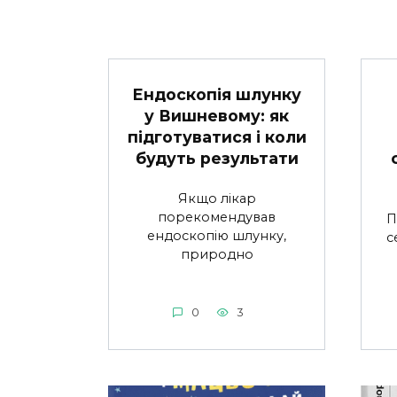
Ендоскопія шлунку
у Вишневому: як
підготуватися і коли
будуть результати
Якщо лікар
порекомендував
П
ендоскопію шлунку,
с
природно
0
3