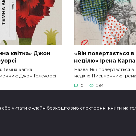
мна квітка» Джон
«Він повертається в
суорсі
неділю» Ірена Карпа
: Темна квітка
Назва: Він повертається в
менник: Джон Голсуорсі
неділю Письменник: Ірен
0
584
262
ти) або читати онлайн безкоштовно електронні книги на т