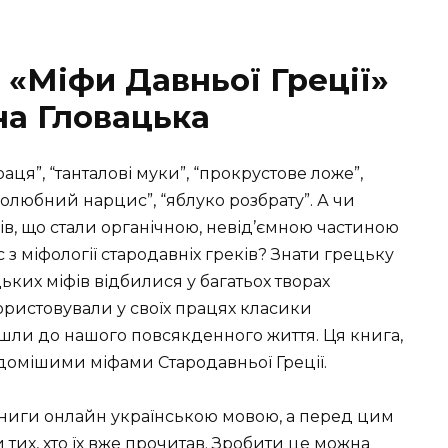
 «Міфи Давньої Греції»
на Гловацька
аця”, “танталові муки”, “прокрустове ложе”,
самолюбний нарцис”, “яблуко розбрату”. А чи
зів, що стали органічною, невід’ємною частиною
з міфології стародавніх греків? Знати грецьку
ких міфів відбилися у багатьох творах
користовували у своїх працях класики
йшли до нашого повсякденного життя. Ця книга,
відомішими міфами Стародавньої Греції.
книги онлайн українською мовою, а перед цим
тих, хто їх вже прочитав. Зробити це можна