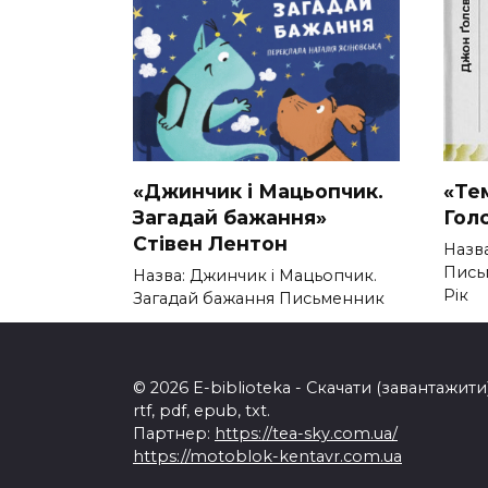
«Джинчик і Мацьопчик.
«Те
Загадай бажання»
Гол
Стівен Лентон
Назва
Пись
Назва: Джинчик і Мацьопчик.
Рік
Загадай бажання Письменник
0
0
200
© 2026 E-biblioteka - Скачати (завантажи
rtf, pdf, epub, txt.
Партнер:
https://tea-sky.com.ua/
https://motoblok-kentavr.com.ua