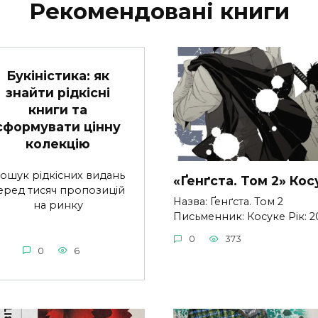
Рекомендовані книги
Букіністика: як
знайти рідкісні
книги та
сформувати цінну
колекцію
ошук рідкісних видань
«Ґенґста. Том 2» Кос
еред тисяч пропозицій
Назва: Ґенґста. Том 2
на ринку
Письменник: Косуке Рік: 2
0
373
0
6