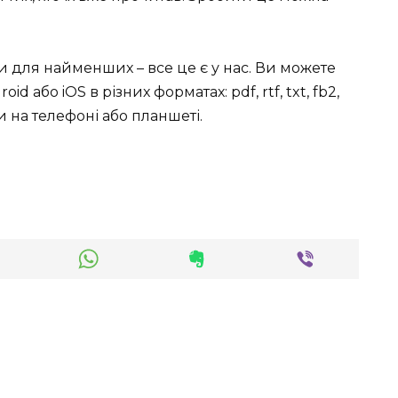
ки для найменших – все це є у нас. Ви можете
id або iOS в різних форматах: pdf, rtf, txt, fb2,
 на телефоні або планшеті.