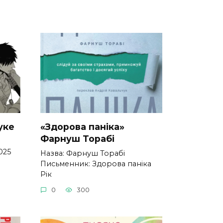
уке
«Здорова паніка»
Фарнуш Торабі
025
Назва: Фарнуш Торабі
Письменник: Здорова паніка
Рік
0
300