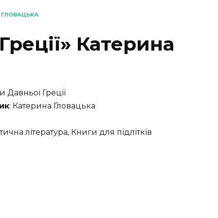
А ГЛОВАЦЬКА
Греції» Катерина
фи Давньої Греції
ик
: Катерина Гловацька
нтична література, Книги для підлітків