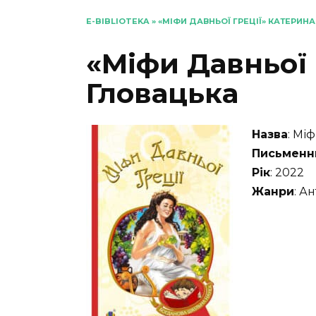
E-BIBLIOTEKA
»
«МІФИ ДАВНЬОЇ ГРЕЦІЇ» КАТЕРИН
«Міфи Давньої 
Гловацька
Назва
: Мі
Письменн
Рік
: 2022
Жанри
: А