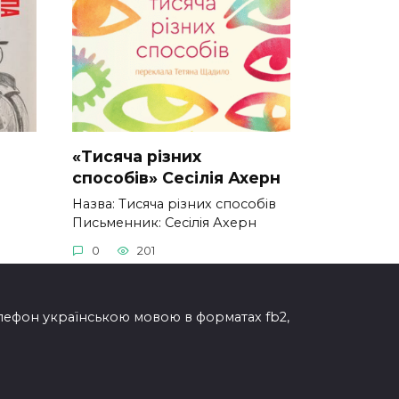
«Тисяча різних
способів» Сесілія Ахерн
Назва: Тисяча різних способів
а
Письменник: Сесілія Ахерн
0
201
елефон українською мовою в форматах fb2,