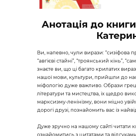
Анотація до книги
Катери
Ви, напевно, чули вирази: “сизіфова пр
“авгієві стайні”, “троянський кінь”, “
знаєте ви, що ці багато крилатих вира
нашої мови, культури, прийшли до нас 
міфологію дуже важливо. Образи грець
літератури та мистецтва, їх щедро ви
марксизму-ленінізму, вони міцно уві
дорогі друзі, познайомить вас із най
Дуже зручно на нашому сайті читати 
ознайомитись з цитатами та відгуками 