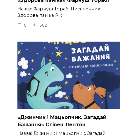
«Здорова паніка» Фарнуш Торабі
Назва: Фарнуш Торабі Письменник:
Здорова паніка Рік
0
302
«Джинчик і Мацьопчик. Загадай
бажання» Стівен Лентон
Назва: Джинчик і Мацьопчик. Загадай