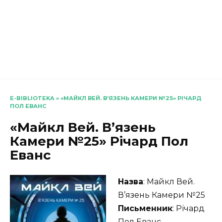
E-BIBLIOTEKA
»
«МАЙКЛ ВЕЙ. В’ЯЗЕНЬ КАМЕРИ №25» РІЧАРД
ПОЛ ЕВАНС
«Майкл Вей. В’язень
Камери №25» Річард Пол
Еванс
Назва
: Майкл Вей.
В’язень Камери №25
Письменник
: Річард
Пол Еванс