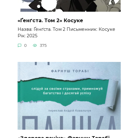
«Ґенґста. Том 2» Косуке
Назва: Ґенґста. Том 2 Письменник: Косуке
Рік: 2025
0
375