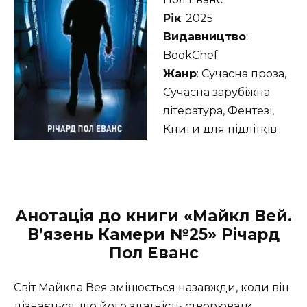
Рік
: 2025
Видавництво
:
BookChef
Жанр
: Сучасна проза,
Сучасна зарубіжна
література, Фентезі,
Книги для підлітків
Анотація до книги «Майкл Вей.
В’язень Камери №25» Річард
Пол Еванс
Світ Майкла Вея змінюється назавжди, коли він
дізнається, що його здатність створювати