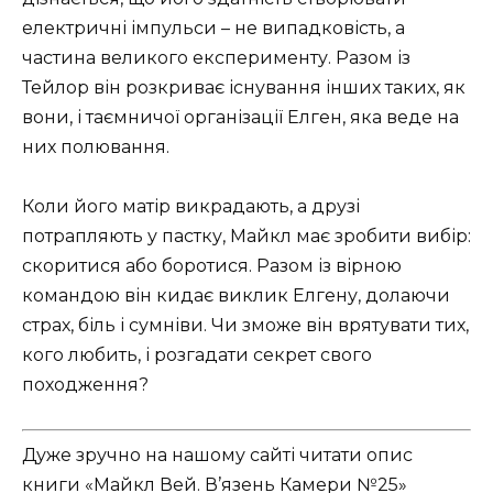
електричні імпульси – не випадковість, а
частина великого експерименту. Разом із
Тейлор він розкриває існування інших таких, як
вони, і таємничої організації Елген, яка веде на
них полювання.
Коли його матір викрадають, а друзі
потрапляють у пастку, Майкл має зробити вибір:
скоритися або боротися. Разом із вірною
командою він кидає виклик Елгену, долаючи
страх, біль і сумніви. Чи зможе він врятувати тих,
кого любить, і розгадати секрет свого
походження?
Дуже зручно на нашому сайті читати опис
книги «Майкл Вей. В’язень Камери №25»