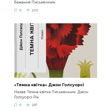
бажання Письменник
0
203
«Темна квітка» Джон Голсуорсі
Назва: Темна квітка Письменник: Джон
Голсуорсі Рік
0
267