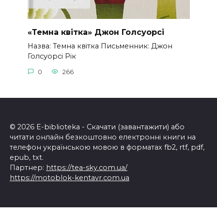
«Темна квітка» Джон Голсуорсі
Назва: Темна квітка Письменник: Джон
Голсуорсі Рік
0
266
© 2026 E-biblioteka - Скачати (завантажити) або
читати онлайн безкоштовно електронні книги на
телефон українською мовою в форматах fb2, rtf, pdf,
epub, txt.
Партнер:
https://tea-sky.com.ua/
https://motoblok-kentavr.com.ua