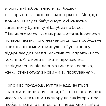
У романі «Любовні листи на Різдво»
розгортається захоплююча історія про Медді, її
доньку Лайлу та бабусю Руті, які живуть у
затишному будинку «Падуби» на березі
Північного моря. Їхнє мирне життя змінюється з
появою таємничого незнайомця, що пробуджує
приховані таємниці минулого Руті та знову
відкриває для Медді можливість справжнього
кохання. Але коли в її життя вриваються
повідомлення від давно зниклого чоловіка,
жінки стикаються з новими випробуваннями.
Попри всі труднощі, Руті та Медді вчаться
знаходити сили для щастя, і Різдво стає для них
часом змін та надій. Ця зворушлива історія про
любов, втрати та відновлення ідеально підійде