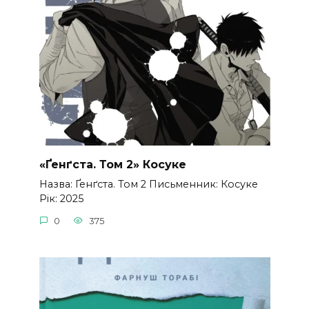
«Ґенґста. Том 2» Косуке
Назва: Ґенґста. Том 2 Письменник: Косуке
Рік: 2025
0
375