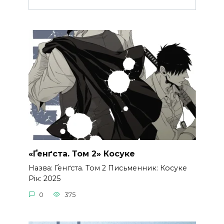
«Ґенґста. Том 2» Косуке
Назва: Ґенґста. Том 2 Письменник: Косуке
Рік: 2025
0
375