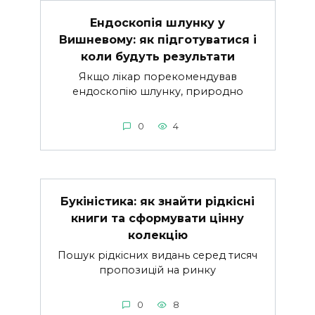
Ендоскопія шлунку у
Вишневому: як підготуватися і
коли будуть результати
Якщо лікар порекомендував
ендоскопію шлунку, природно
0
4
Букіністика: як знайти рідкісні
книги та сформувати цінну
колекцію
Пошук рідкісних видань серед тисяч
пропозицій на ринку
0
8