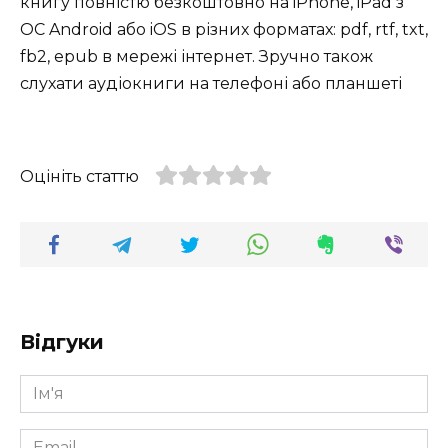
книгу повністю безкоштовно на iPhone, iPad з
ОС Android або iOS в різних форматах: pdf, rtf, txt,
fb2, epub в мережі інтернет. Зручно також
слухати аудіокниги на телефоні або планшеті
Оцініть статтю
Відгуки
Ім'я
*
Email