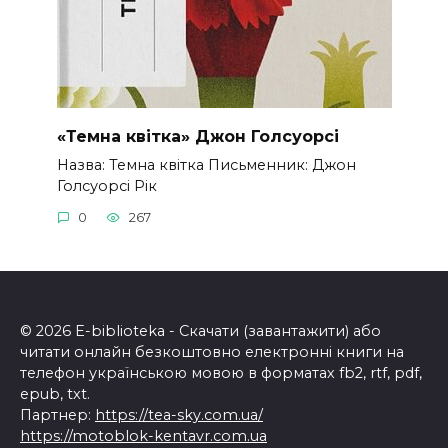
«Темна квітка» Джон Голсуорсі
Назва: Темна квітка Письменник: Джон
Голсуорсі Рік
0
267
© 2026 E-biblioteka - Скачати (завантажити) або
читати онлайн безкоштовно електронні книги на
телефон українською мовою в форматах fb2, rtf, pdf,
epub, txt.
Партнер:
https://tea-sky.com.ua/
https://motoblok-kentavr.com.ua