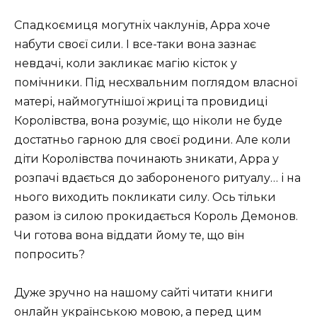
Спадкоємиця могутніх чаклунів, Арра хоче
набути своєї сили. І все-таки вона зазнає
невдачі, коли закликає магію кісток у
помічники. Під несхвальним поглядом власної
матері, наймогутнішої жриці та провидиці
Королівства, вона розуміє, що ніколи не буде
достатньо гарною для своєї родини. Але коли
діти Королівства починають зникати, Арра у
розпачі вдається до забороненого ритуалу… і на
нього виходить покликати силу. Ось тільки
разом із силою прокидається Король Демонов.
Чи готова вона віддати йому те, що він
попросить?
Дуже зручно на нашому сайті читати книги
онлайн українською мовою, а перед цим