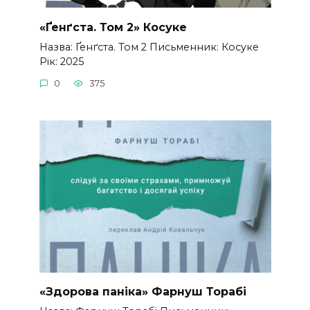
«Ґенґста. Том 2» Косуке
Назва: Ґенґста. Том 2 Письменник: Косуке
Рік: 2025
0
375
«Здорова паніка» Фарнуш Торабі