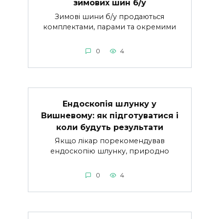
зимових шин б/у
Зимові шини б/у продаються
комплектами, парами та окремими
0
4
Ендоскопія шлунку у
Вишневому: як підготуватися і
коли будуть результати
Якщо лікар порекомендував
ендоскопію шлунку, природно
0
4