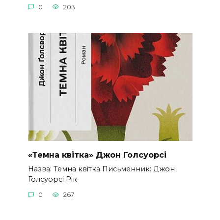
0
203
«Темна квітка» Джон Голсуорсі
Назва: Темна квітка Письменник: Джон
Голсуорсі Рік
0
267