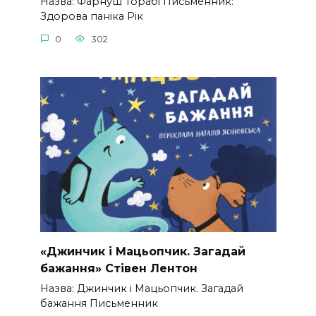
Назва: Фарнуш Торабі Письменник:
Здорова паніка Рік
0
302
«Джинчик і Мацьопчик. Загадай
бажання» Стівен Лентон
Назва: Джинчик і Мацьопчик. Загадай
бажання Письменник