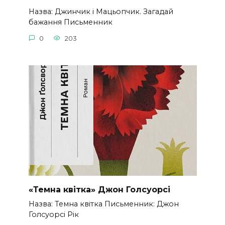
Назва: Джинчик і Мацьопчик. Загадай
бажання Письменник
0
203
«Темна квітка» Джон Голсуорсі
Назва: Темна квітка Письменник: Джон
Голсуорсі Рік