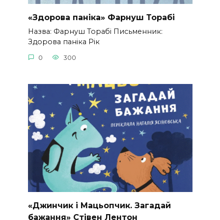
«Здорова паніка» Фарнуш Торабі
Назва: Фарнуш Торабі Письменник:
Здорова паніка Рік
0
300
«Джинчик і Мацьопчик. Загадай
бажання» Стівен Лентон