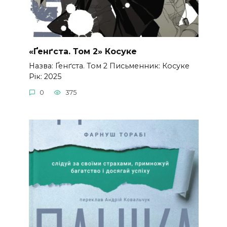
«Ґенґста. Том 2» Косуке
Назва: Ґенґста. Том 2 Письменник: Косуке
Рік: 2025
0
375